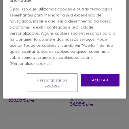
prioridade
É por isso que utilizamos cookies e outras tecnologias
semelhantes para melhorar a sua experiência de
navegação, medir e analisar o desempenho da nossa
plataforma, e exibir conteúdos e publicidade
personalizados. Alguns cookies são necessários para o
funcionamento do site e dos nossos serviços. Pode
aceitar todos os cookies clicando em “Aceitar”. Se não
quiser aceitar todos os cookies ou quiser saber mais
sobre como utilizamos os cookies, selecione
"Personalizar cookies".
Alcatel-Lucent 8378
Alcatel-Lucent - Bolsa
DECT IP-xBS
para 8254 DECT
Personalizar os
ACEITAR
cookies
539,95 €
38,45 €
s/iva
34,95 €
s/iva