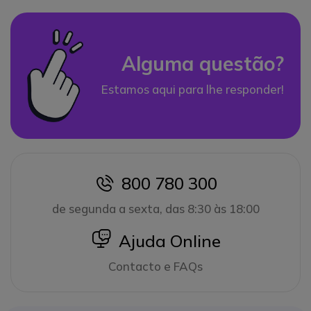
Alguma questão?
Estamos aqui para lhe responder!
800 780 300
icon
de segunda a sexta, das 8:30 às 18:00
icon
Ajuda Online
Contacto e FAQs