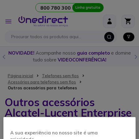
800 780 300
Linha gratuita
Ir para o Conteúdo
Alternar
Nav
o
NOVIDADE!
Acompanhe nosso
guia completo
e domine
tudo sobre
VIDEOCONFERÊNCIA!
Página inicial
Telefones sem fios
Acessórios para telefones sem fios
Outros acessórios para telefones
Outros acessórios
Alcatel-Lucent Enterprise
A sua experiência no nosso site é uma
2 artigos