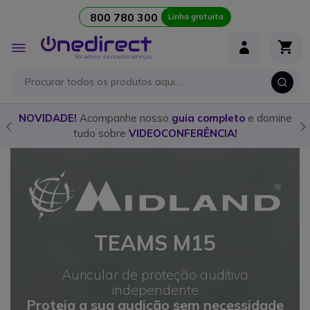
800 780 300
Linha gratuita
Ir para o Conteúdo
Alternar
Nav
o
NOVIDADE!
Acompanhe nosso
guia completo
e domine
tudo sobre
VIDEOCONFERÊNCIA!
TEAMS M15
Auricular de proteção auditiva
independente
Proteja a sua audição sem necessidade