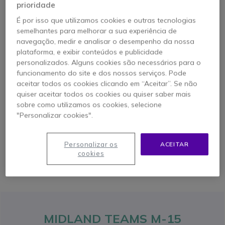
prioridade
É por isso que utilizamos cookies e outras tecnologias
semelhantes para melhorar a sua experiência de
navegação, medir e analisar o desempenho da nossa
plataforma, e exibir conteúdos e publicidade
personalizados. Alguns cookies são necessários para o
Comunicação
Bluetooth*
Trabalha
funcionamento do site e dos nossos serviços. Pode
Dynamic
com walkie
Mesh
talkies
aceitar todos os cookies clicando em “Aceitar”. Se não
quiser aceitar todos os cookies ou quiser saber mais
sobre como utilizamos os cookies, selecione
"Personalizar cookies".
576,95 €
499,95 €
COMPRAR
s/iva
Personalizar os
ACEITAR
cookies
MIDLAND TEAMS M-15