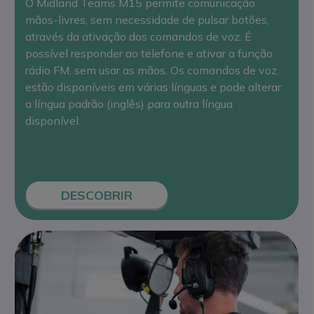
O Midland Teams M15 permite comunicação
mãos-livres, sem necessidade de pulsar botões,
através da ativação dos comandos de voz. É
possível responder ao telefone e ativar a função
rádio FM, sem usar as mãos. Os comandos de voz
estão disponíveis em várias línguas e pode alterar
a língua padrão (inglês) para outra língua
disponível.
DESCOBRIR