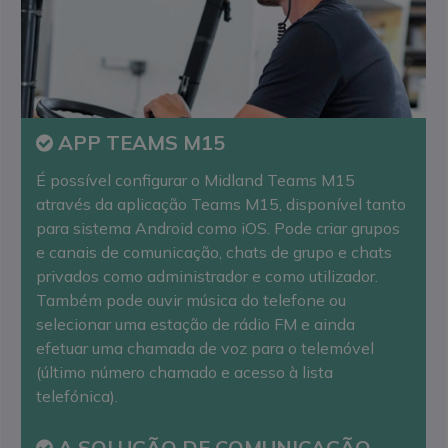
APP TEAMS M15
É possível configurar o Midland Teams M15
através da aplicação Teams M15, disponível tanto
para sistema Android como iOS. Pode criar grupos
e canais de comunicação, chats de grupo e chats
privados como administrador e como utilizador.
Também pode ouvir música do telefone ou
selecionar uma estação de rádio FM e ainda
efetuar uma chamada de voz para o telemóvel
(último número chamado e acesso à lista
telefónica).
A SOLUÇÃO DE COMUNICAÇÃO