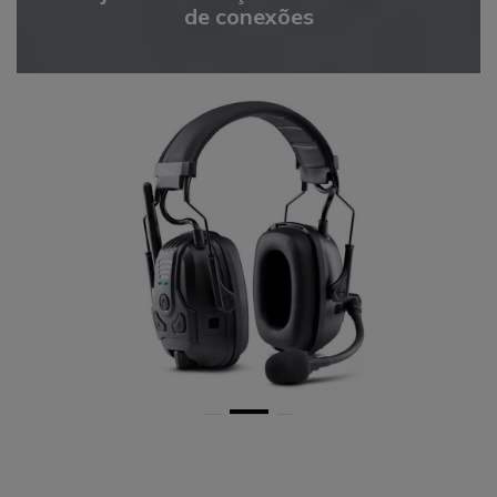
de conexões
1
2
3