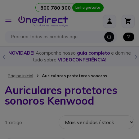
800 780 300
Linha gratuita
Ir para o Conteúdo
Alternar
Nav
o
NOVIDADE!
Acompanhe nosso
guia completo
e domine
tudo sobre
VIDEOCONFERÊNCIA!
Página inicial
Auriculares protetores sonoros
Auriculares protetores
sonoros Kenwood
1 artigo