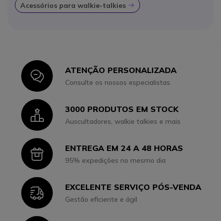
Acessórios para walkie-talkies
Ícone
ATENÇÃO PERSONALIZADA
Icon
Consulte os nossos especialistas
3000 PRODUTOS EM STOCK
Icon
Auscultadores, walkie talkies e mais
ENTREGA EM 24 A 48 HORAS
Icon
95% expedições no mesmo dia
EXCELENTE SERVIÇO PÓS-VENDA
Icon
Gestão eficiente e ágil