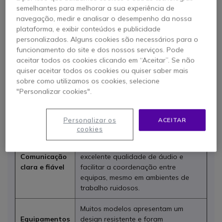
Kenwood
semelhantes para melhorar a sua experiência de
navegação, medir e analisar o desempenho da nossa
A Kenwood desenvolve soluções de radiocomunicações
plataforma, e exibir conteúdos e publicidade
profissionais para empresas que necessitam de uma
personalizados. Alguns cookies são necessários para o
comunicação rápida, clara e fiável. Os seus walkie-talkies,
funcionamento do site e dos nossos serviços. Pode
disponíveis em versões com e sem licença, consoante o
aceitar todos os cookies clicando em “Aceitar”. Se não
modelo, destacam-se pela qualidade de áudio, resistência
quiser aceitar todos os cookies ou quiser saber mais
e facilidade de utilização. Na Onedirect encontrará uma
sobre como utilizamos os cookies, selecione
seleção de walkie-talkies Kenwood e acessórios para
"Personalizar cookies".
setores como a indústria, a logística, a segurança, a
hotelaria, o comércio e os eventos.
Personalizar os
ACEITAR
cookies
Os walkie-talkies Kenwood foram
concebidos para oferecer uma
Comunicação
excelente qualidade de áudio e
clara e fiável
facilitar a coordenação entre
equipas, mesmo em ambientes de
trabalho ruidosos.
Muitos modelos apresentam um
Equipamentos
design resistente e foram