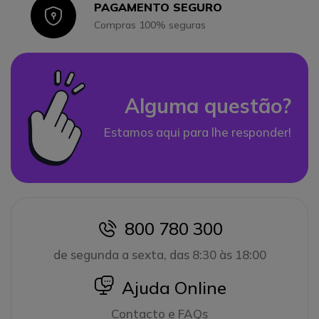
PAGAMENTO SEGURO
Icon
Compras 100% seguras
Alguma questão?
Estamos aqui para lhe responder!
800 780 300
icon
de segunda a sexta, das 8:30 às 18:00
icon
Ajuda Online
Contacto e FAQs