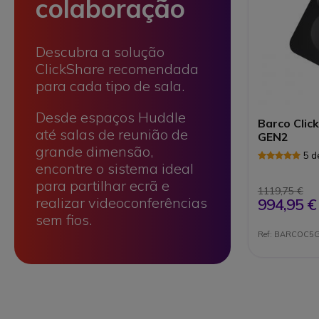
colaboração
Descubra a solução
ClickShare recomendada
para cada tipo de sala.
Desde espaços Huddle
Barco Clic
até salas de reunião de
GEN2
grande dimensão,
5 d
encontre o sistema ideal
para partilhar ecrã e
1119,75 €
realizar videoconferências
994,95 €
sem fios.
Ref: BARCOC5
Até 6 part
Até 12 par
Mais de 12
As soluções B
Concebidas pa
As soluções B
a facilidade.
uma experiênc
adaptada a e