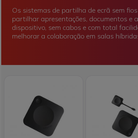
Os sistemas de partilha de ecrã sem fio
partilhar apresentações, documentos e a
dispositivo, sem cabos e com total facil
melhorar a colaboração em salas híbridas