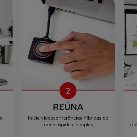
2
REÚNA
de
Inicie videoconferências híbridas de
forma rápida e simples.
re