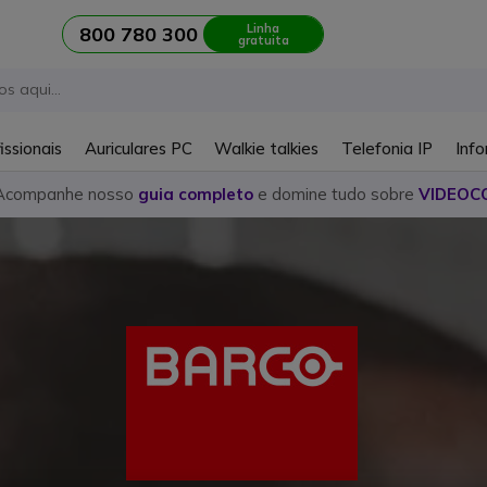
Linha
800 780 300
gratuita
issionais
Auriculares PC
Walkie talkies
Telefonia IP
Info
Acompanhe nosso
guia completo
e domine tudo sobre
VIDEOC