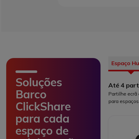
Espaço Hu
Soluções
Até 4 part
Barco
Partilhe ecrã
para espaços
ClickShare
para cada
espaço de