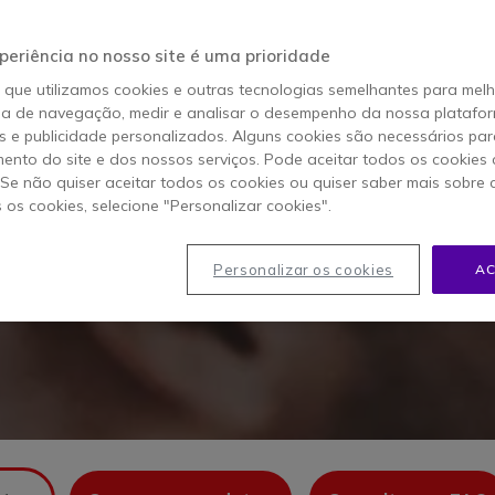
BARCO CLICKSHARE
periência no nosso site é uma prioridade
Partilha de ecrã e
o que utilizamos cookies e outras tecnologias semelhantes para mel
conferência sem fios
ia de navegação, medir e analisar o desempenho da nossa plataform
 e publicidade personalizados. Alguns cookies são necessários par
ento do site e dos nossos serviços. Pode aceitar todos os cookies 
salas híbridas
. Se não quiser aceitar todos os cookies ou quiser saber mais sobre
s os cookies, selecione "Personalizar cookies".
 a solução para partilhar ecrã e realizar videoconferências s
vel com Microsoft Teams Rooms, Zoom e Google Meet, permite
Personalizar os cookies
AC
m cabos para melhorar a colaboração em ambientes híbridos.
gama Barco ClickShare para empresas.