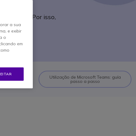
periência?
oft Teams! Por isso,
horar a sua
a, e exibir
a o
clicando em
 como
EITAR
, diferentes
Utilização de Microsoft Teams: guía
 pago)
passo a passo