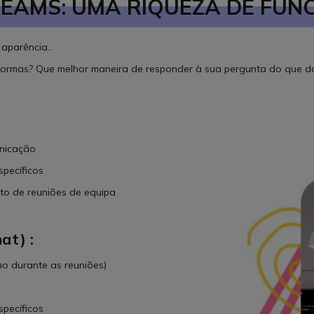
EAMS: UMA RIQUEZA DE FUN
aparência...
aformas? Que melhor maneira de responder à sua pergunta do que d
nicação
pecíficos
nto de reuniões de equipa
at) :
o durante as reuniões)
pecíficos