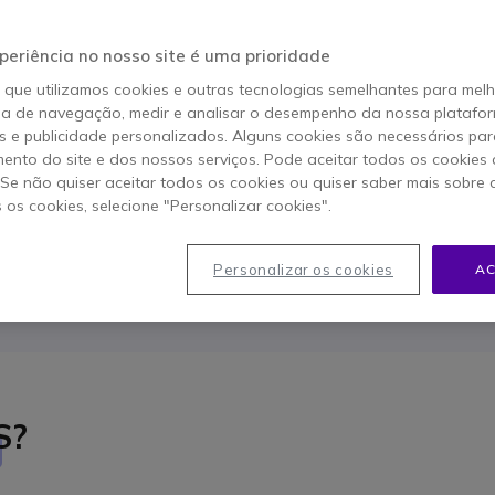
ação, dicas e truques para personalizar a sua ex
periência no nosso site é uma prioridade
cisa de saber para começar a utilizar o Micros
boa utilização do Microsoft Teams!
o que utilizamos cookies e outras tecnologias semelhantes para mel
ia de navegação, medir e analisar o desempenho da nossa plataform
 e publicidade personalizados. Alguns cookies são necessários par
ento do site e dos nossos serviços. Pode aceitar todos os cookies 
. Se não quiser aceitar todos os cookies ou quiser saber mais sobre
s os cookies, selecione "Personalizar cookies".
Personalizar os cookies
AC
 Microsoft Teams: Uma série
Microsoft Teams: um programa
e funcionalidades
versões (gratuita e de
S?