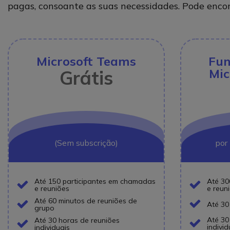
pagas, consoante as suas necessidades. Pode enco
Microsoft Teams
Fun
Mic
Grátis
(Sem subscrição)
por 
Até 150 participantes em chamadas
Até 30
e reuniões
e reun
Icon
Icon
Até 60 minutos de reuniões de
Até 30
grupo
Icon
Icon
Até 30
Até 30 horas de reuniões
individ
individuais