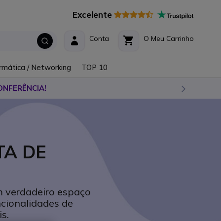
Excelente
Conta
O Meu Carrinho
rmática / Networking
TOP 10
ONFERÊNCIA!
TA DE
m verdadeiro espaço
ncionalidades de
s.