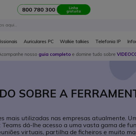
Linha
800 780 300
gratuita
issionais
Auriculares PC
Walkie talkies
Telefonia IP
Info
Acompanhe nosso
guia completo
e domine tudo sobre
VIDEOC
UDO SOBRE A FERRAMEN
s mais utilizadas nas empresas atualmente. U
oft Teams dá-lhe acesso a uma vasta gama de fu
iões virtuais, partilha de ficheiros e muito mai