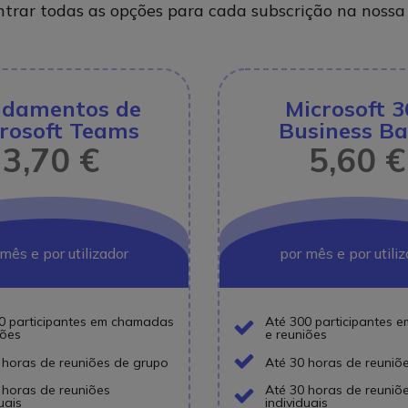
ntrar todas as opções para cada subscrição na noss
damentos de
Microsoft 3
rosoft Teams
Business Ba
3,70 €
5,60 €
mês e por utilizador
por mês e por utili
0 participantes em chamadas
Até 300 participantes
iões
e reuniões
Icon
 horas de reuniões de grupo
Até 30 horas de reuniõ
Icon
 horas de reuniões
Até 30 horas de reuniõ
uais
individuais