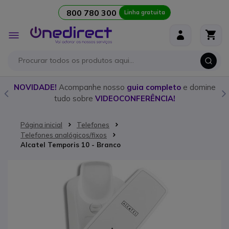
800 780 300
Linha gratuita
Ir para o Conteúdo
Alternar
Nav
o
NOVIDADE!
Acompanhe nosso
guia completo
e domine
tudo sobre
VIDEOCONFERÊNCIA!
Página inicial
Telefones
Telefones analógicos/fixos
Alcatel Temporis 10 - Branco
Saltar para o final da Galeria de imagens