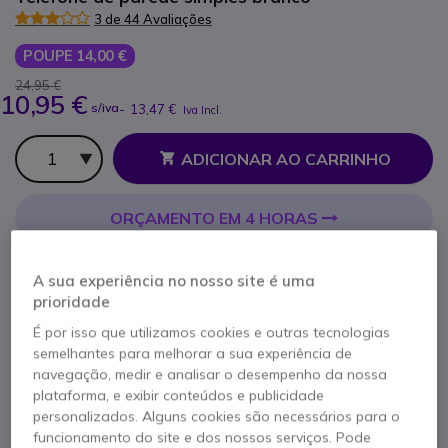
3 de 44 Avaliações
POUPE 14,00 €
24,95 €
10,95 €
s/iva
-
13,47 €
Iva Incl.
Qtd
ADICIONAR AO CARRINHO
ORÇAMENTO EM 4 HORAS
Esgotado
A sua experiência no nosso site é uma
61 produtos em stock plataforma
prioridade
Entrega:
5-7 dias
É por isso que utilizamos cookies e outras tecnologias
semelhantes para melhorar a sua experiência de
1 ano de garantia
do fabricante
navegação, medir e analisar o desempenho da nossa
plataforma, e exibir conteúdos e publicidade
personalizados. Alguns cookies são necessários para o
funcionamento do site e dos nossos serviços. Pode