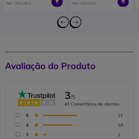
Ref: CRJ11BLA
Ref: CRJ11NOI
Avaliação do Produto
3
/5
41
Comentários de clientes
5
21
4
18
3
2