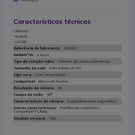
Características técnicas
Câmara
Yealink
UVC85
1206672
2 anos
Câmera de videoconferência
Sala média (6-12)
Com computador
Microsoft Teams
4K
90°
Enquadramento automático
Partilha de conteúdos,
Compatível PC/Mac
Não