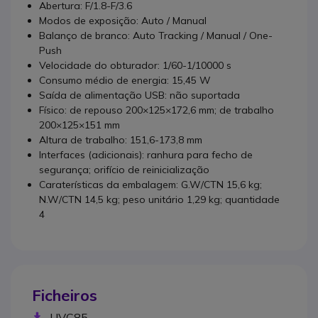
Abertura: F/1.8-F/3.6
Modos de exposição: Auto / Manual
Balanço de branco: Auto Tracking / Manual / One-
Push
Velocidade do obturador: 1/60-1/10000 s
Consumo médio de energia: 15,45 W
Saída de alimentação USB: não suportada
Físico: de repouso 200×125×172,6 mm; de trabalho
200×125×151 mm
Altura de trabalho: 151,6-173,8 mm
Interfaces (adicionais): ranhura para fecho de
segurança; orifício de reinicialização
Caraterísticas da embalagem: G.W/CTN 15,6 kg;
N.W/CTN 14,5 kg; peso unitário 1,29 kg; quantidade
4
Ficheiros
UVC85