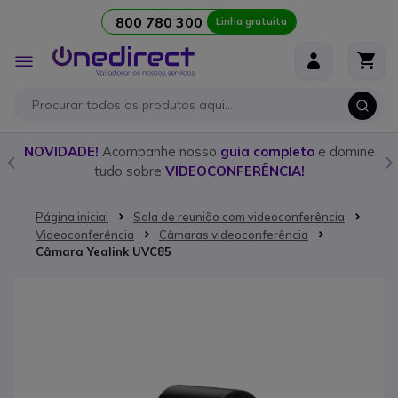
800 780 300
Linha gratuita
Ir para o Conteúdo
Alternar
Nav
o
NOVIDADE!
Acompanhe nosso
guia completo
e domine
tudo sobre
VIDEOCONFERÊNCIA!
Página inicial
Sala de reunião com videoconferência
Videoconferência
Câmaras videoconferência
Câmara Yealink UVC85
Saltar para o final da Galeria de imagens