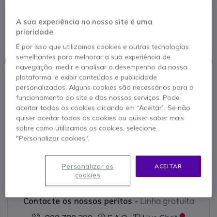
de 12x, ângulo amplo de 90° e enquadramento
automático, concebida para salas de reunião
A sua experiência no nosso site é uma
médias a grandes.
prioridade
É por isso que utilizamos cookies e outras tecnologias
Este produto já não é fabricado
semelhantes para melhorar a sua experiência de
Este produto foi substituído por
Yealink UVC86 Black
navegação, medir e analisar o desempenho da nossa
plataforma, e exibir conteúdos e publicidade
personalizados. Alguns cookies são necessários para o
funcionamento do site e dos nossos serviços. Pode
aceitar todos os cookies clicando em “Aceitar”. Se não
Yealink UVC86 Black
quiser aceitar todos os cookies ou quiser saber mais
2299,95 €
sobre como utilizamos os cookies, selecione
1666,95 €
s/iva
"Personalizar cookies".
Ver produto alternativo
Personalizar os
ACEITAR
cookies
Contacte os nossos peritos -
Linha gratuita