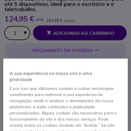
até 5 dispositivos, ideal para o escritório e o
teletrabalho.
124,95 €
s/iva
153,69 €
Iva Incl.
Qtd
ADICIONAR AO CARRINHO
ORÇAMENTO EM 4 HORAS
Esgotado
30 produtos em stock plataforma
A sua experiência no nosso site é uma
Entrega:
5-7 dias
prioridade
É por isso que utilizamos cookies e outras tecnologias
2 anos de garantia
do fabricante
semelhantes para melhorar a sua experiência de
navegação, medir e analisar o desempenho da nossa
plataforma, e exibir conteúdos e publicidade
personalizados. Alguns cookies são necessários para o
funcionamento do site e dos nossos serviços. Pode
aceitar todos os cookies clicando em “Aceitar”. Se não