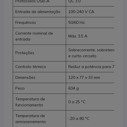
Protocolos USB-A
QC 3.0
Entrada de alimentação
100-240 V CA
Frequência
50/60 Hz
Corrente nominal de
Máx. 3,5 A
entrada
Sobrecorrente, sobretensão, s
Proteções
e curto-circuito
Controlo térmico
Reduz a potência para 70 % a
Dimensões
120 x 77 x 33 mm
Peso
634 g
Temperatura de
0 a 25 °C
funcionamento
Temperatura de
-20 a 80 °C
armazenamento