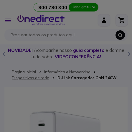
800 780 300
Linha gratuita
Ir para o Conteúdo
Alternar
Nav
o
NOVIDADE!
Acompanhe nosso
guia completo
e domine
tudo sobre
VIDEOCONFERÊNCIA!
Página inicial
Informática e Networking
Dispositivos de rede
D-Link Carregador GaN 240W
Saltar para o final da Galeria de imagens