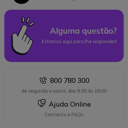
Alguma questão?
Estamos aqui para lhe responder!
800 780 300
icon
de segunda a sexta, das 8:30 às 18:00
icon
Ajuda Online
Contacto e FAQs