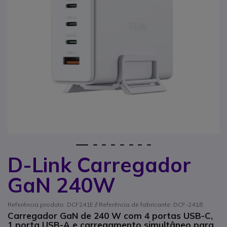
1
2
3
4
5
6
7
8
D-Link Carregador
Saltar para o início da Galeria de imagens
GaN 240W
Referência produto: DCF241E // Referência de fabricante: DCF-241/E
Carregador GaN de 240 W com 4 portas USB-C,
1 porta USB-A e carregamento simultâneo para