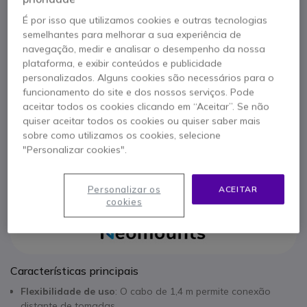
Referência produto: NEODS22840WH6 // Referência de fabricante: DS22-
É por isso que utilizamos cookies e outras tecnologias
840WH6
semelhantes para melhorar a sua experiência de
Conecte mais com facilidade e segurança.
navegação, medir e analisar o desempenho da nossa
39,95 €
s/iva
plataforma, e exibir conteúdos e publicidade
49,14 €
Iva Incl.
personalizados. Alguns cookies são necessários para o
Qtd
ADICIONAR AO CARRINHO
funcionamento do site e dos nossos serviços. Pode
aceitar todos os cookies clicando em “Aceitar”. Se não
quiser aceitar todos os cookies ou quiser saber mais
ORÇAMENTO EM 4 HORAS
sobre como utilizamos os cookies, selecione
"Personalizar cookies".
2 produtos
em stock
Entrega:
24/48 h
Personalizar os
ACEITAR
cookies
Características principais
Flexibilidade de uso
: O cabo de 1,4 m permite conexão
distante de tomadas.