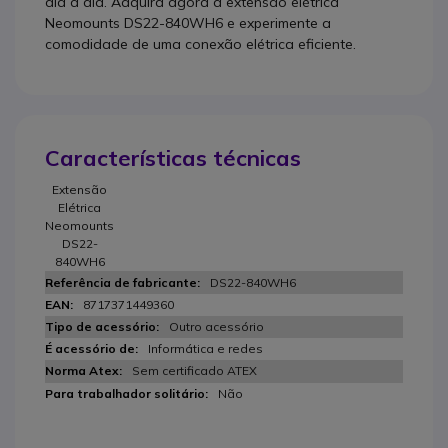
dia a dia. Adquira agora a extensão elétrica
Neomounts DS22-840WH6 e experimente a
comodidade de uma conexão elétrica eficiente.
Características técnicas
Extensão
Elétrica
Neomounts
DS22-
840WH6
DS22-840WH6
8717371449360
Outro acessório
Informática e redes
Sem certificado ATEX
Não