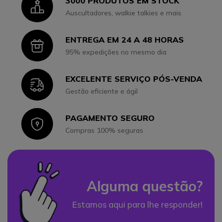
3000 PRODUTOS EM STOCK
Icon
Auscultadores, walkie talkies e mais
ENTREGA EM 24 A 48 HORAS
Icon
95% expedições no mesmo dia
EXCELENTE SERVIÇO PÓS-VENDA
Icon
Gestão eficiente e ágil
PAGAMENTO SEGURO
Icon
Compras 100% seguras
Alguma questão?
Estamos aqui para lhe responder!