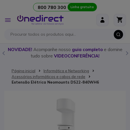
800 780 300
Linha gratuita
Ir para o Conteúdo
Alternar
Nav
o
NOVIDADE!
Acompanhe nosso
guia completo
e domine
tudo sobre
VIDEOCONFERÊNCIA!
Página inicial
Informática e Networking
Acessórios informáticos e cabos de rede
Extensão Elétrica Neomounts DS22-840WH6
Saltar para o final da Galeria de imagens