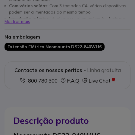
Com várias saídas
: Com 3 tomadas CA, várias dispositivos
podem ser alimentados ao mesmo tempo.
Instalação interior
: Ideal para uso em ambientes fechados.
Mostrar mais
Design prático
: O corpo em plástico branco combina com
qualquer decoração.
Na embalagem
Interruptor conveniente
: O interruptor liga/desliga facilita o
uso diário.
Extensão Elétrica Neomounts DS22-840WH6
Contacte os nossos peritos -
Linha gratuita
800 780 300
F.A.Q
Live Chat
Descrição produto