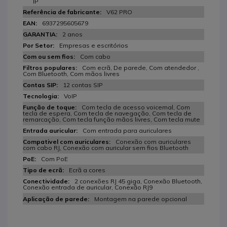
IP
V62 PRO
6937295605679
2 anos
Empresas e escritórios
Com cabo
Com ecrã, De parede, Com atendedor ,
Com Bluetooth, Com mãos livres
12 contas SIP
VoIP
Com tecla de acesso voicemal, Com
tecla de espera, Com tecla de navegação, Com tecla de
remarcação, Com tecla função mãos livres, Com tecla mute
Com entrada para auriculares
Conexão com auriculares
com cabo RJ, Conexão com auricular sem fios Bluetooth
Com PoE
Ecrã a cores
2 conexões RJ 45 giga, Conexão Bluetooth,
Conexão entrada de auricular, Conexão RJ9
Montagem na parede opcional