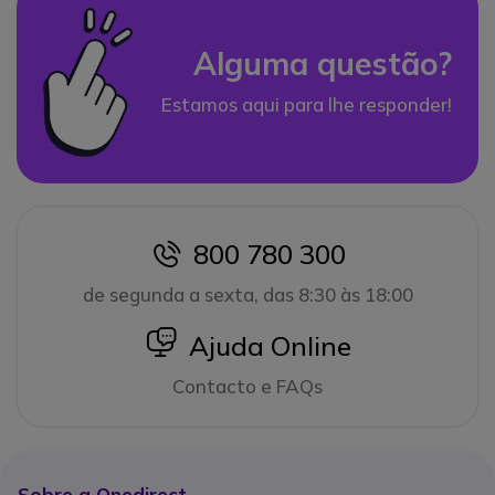
Alguma questão?
Estamos aqui para lhe responder!
800 780 300
icon
de segunda a sexta, das 8:30 às 18:00
icon
Ajuda Online
Contacto e FAQs
Sobre a Onedirect