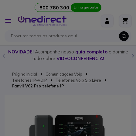
800 780 300
Linha gratuita
Ir para o Conteúdo
Alternar
Nav
o
NOVIDADE!
Acompanhe nosso
guia completo
e domine
tudo sobre
VIDEOCONFERÊNCIA!
Página inicial
Comunicações Voip
Telefones IP-VOIP
Telefones Voip Sip Livre
Fanvil V62 Pro telefone IP
Saltar para o final da Galeria de imagens