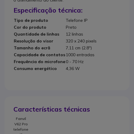
o atendimento ao cliente.
Especificação técnica:
Tipo de produto
Telefone IP
Cor do produto
Preto
Quantidade de linhas
12 linhas
Resolução do visor
320 x 240 pixels
Tamanho do ecrã
7,11 cm (2.8'')
Capacidade de contatos
1000 entradas
Frequência do microfone
0 - 70 Hz
Consumo energético
4,36 W
Características técnicas
Fanvil
V62 Pro
telefone