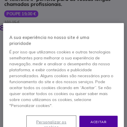
chamadas profissionais.
POUPE 19,00 €
101,15 €
81,95 €
s/iva
-
100,80 €
Iva Incl.
A sua experiência no nosso site é uma
Qtd
ADICIONAR AO CARRINHO
prioridade
É por isso que utilizamos cookies e outras tecnologias
semelhantes para melhorar a sua experiência de
ORÇAMENTO EM 4 HORAS
navegação, medir e analisar o desempenho da nossa
plataforma, e exibir conteúdos e publicidade
Esgotado
personalizados. Alguns cookies são necessários para o
35 produtos em stock plataforma
funcionamento do site e dos nossos serviços. Pode
Entrega:
5-7 dias
aceitar todos os cookies clicando em “Aceitar”. Se não
quiser aceitar todos os cookies ou quiser saber mais
sobre como utilizamos os cookies, selecione
2 anos de garantia
do fabricante
"Personalizar cookies".
Personalizar os
ACEITAR
cookies