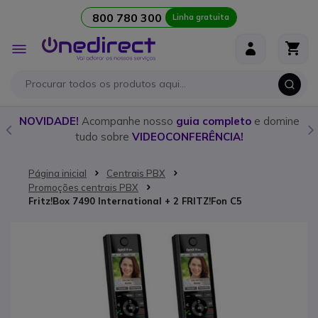
800 780 300
Linha gratuita
Ir para o Conteúdo
Alternar
Nav
o
NOVIDADE!
Acompanhe nosso
guia completo
e domine
tudo sobre
VIDEOCONFERÊNCIA!
Página inicial
Centrais PBX
Promoções centrais PBX
Fritz!Box 7490 International + 2 FRITZ!Fon C5
Saltar para o final da Galeria de imagens