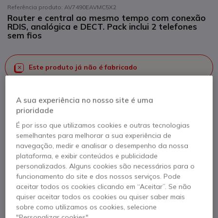
Referência produto: AV7490EAVMC5X2
Router e central ao mesmo tempo com conexão
RDIS, analógica e DECT. Pack inclui 2 telefones
sem fios
Este produto já não é fabricado
Para melhor satisfazer as suas necessidades, apresentamos
A sua experiência no nosso site é uma
uma lista de produtos similares
prioridade
Ver produtos similares
É por isso que utilizamos cookies e outras tecnologias
semelhantes para melhorar a sua experiência de
navegação, medir e analisar o desempenho da nossa
plataforma, e exibir conteúdos e publicidade
Contacte os nossos peritos -
Linha gratuita
personalizados. Alguns cookies são necessários para o
800 780 300
F.A.Q
Live Chat
funcionamento do site e dos nossos serviços. Pode
aceitar todos os cookies clicando em “Aceitar”. Se não
quiser aceitar todos os cookies ou quiser saber mais
sobre como utilizamos os cookies, selecione
"Personalizar cookies".