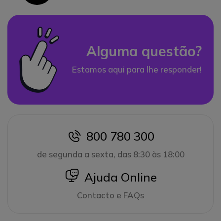
Alguma questão?
Estamos aqui para lhe responder!
800 780 300
icon
de segunda a sexta, das 8:30 às 18:00
icon
Ajuda Online
Contacto e FAQs