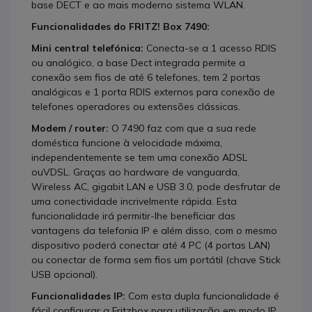
base DECT e ao mais moderno sistema WLAN.
Funcionalidades do FRITZ! Box 7490:
Mini central telefónica:
Conecta-se a 1 acesso RDIS
ou analógico, a base Dect integrada permite a
conexão sem fios de até 6 telefones, tem 2 portas
analógicas e 1 porta RDIS externos para conexão de
telefones operadores ou extensões clássicas.
Modem / router:
O 7490 faz com que a sua rede
doméstica funcione à velocidade máxima,
independentemente se tem uma conexão ADSL
ouVDSL. Graças ao hardware de vanguarda,
Wireless AC, gigabit LAN e USB 3.0, pode desfrutar de
uma conectividade incrivelmente rápida. Esta
funcionalidade irá permitir-lhe beneficiar das
vantagens da telefonia IP e além disso, com o mesmo
dispositivo poderá conectar até 4 PC (4 portas LAN)
ou conectar de forma sem fios um portátil (chave Stick
USB opcional).
Funcionalidades IP:
Com esta dupla funcionalidade é
fácil configurar a Fritzbox para utilização em modo IP.