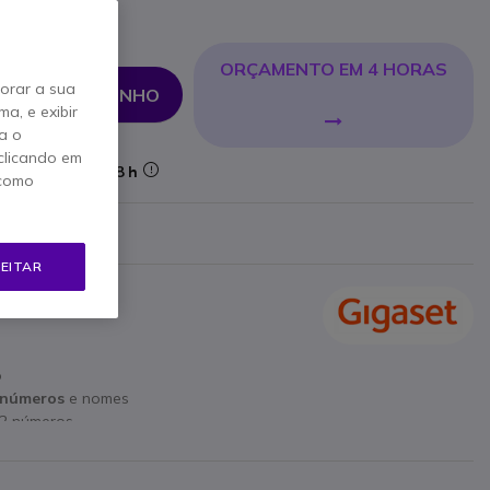
ORÇAMENTO EM 4 HORAS
horar a sua
NAR AO CARRINHO
a, e exibir
a o
clicando em
Entrega:
24/48 h
 como
ricante
EITAR
o
 números
e nomes
32 números