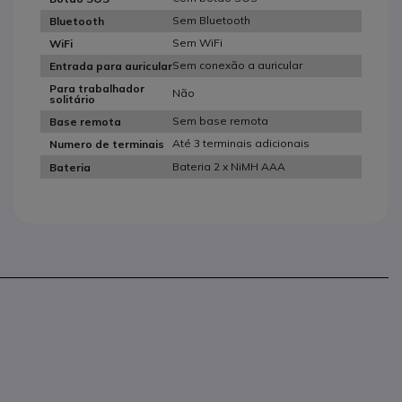
Sem Bluetooth
Bluetooth
Sem WiFi
WiFi
Sem conexão a auricular
Entrada para auricular
Para trabalhador
Não
solitário
Sem base remota
Base remota
Até 3 terminais adicionais
Numero de terminais
Bateria 2 x NiMH AAA
Bateria