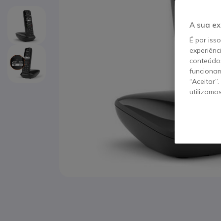
A sua ex
É por iss
experiênc
conteúdos
funcionam
“Aceitar”
utilizamo
Saltar para o início da Galeria de imagens