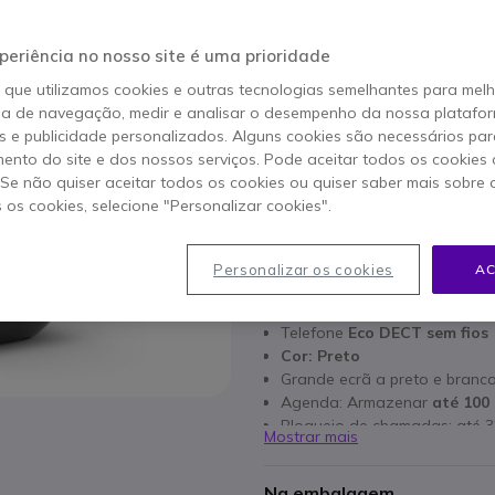
25,95 €
s/iva
-
31,92 €
Iva Incl.
periência no nosso site é uma prioridade
Qtd
o que utilizamos cookies e outras tecnologias semelhantes para mel
ADICIO
ia de navegação, medir e analisar o desempenho da nossa plataform
 e publicidade personalizados. Alguns cookies são necessários par
ento do site e dos nossos serviços. Pode aceitar todos os cookies 
25 produtos
em stock
. Se não quiser aceitar todos os cookies ou quiser saber mais sobre
s os cookies, selecione "Personalizar cookies".
2 anos de garantia
do fab
Personalizar os cookies
AC
Características principais
Telefone
Eco DECT sem fios
Cor: Preto
Grande ecrã a preto e branc
Agenda: Armazenar
até 100
Bloqueio de chamadas: até 
Mostrar mais
Disponível em Branco
Na embalagem