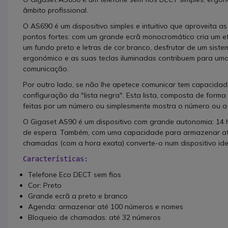
âmbito profissional.
O
AS690 é um dispositivo simples e intuitivo que aproveita a
pontos fortes: com um grande ecrã monocromático cria um e
um fundo preto e letras de cor branco, desfrutar de um siste
ergonómico e as suas teclas iluminadas contribuem para um
comunicação.
Por outro lado, se não lhe apetece comunicar tem capacida
configuração da "lista negra". Esta lista, composta de forma
feitas por um número ou simplesmente mostra o número ou a 
O Gigaset AS90 é um dispositivo com grande autonomia: 14
de espera. Também, com uma capacidade para armazenar at
chamadas (com a hora exata) converte-o num dispositivo idea
Características:
Telefone Eco DECT sem fios
Cor: Preto
Grande ecrã a preto e branco
Agenda: armazenar até 100 números e nomes
Bloqueio de chamadas: até 32 números