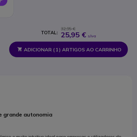
32,95 €
TOTAL:
25,95 €
s/iva
ADICIONAR (
1
) ARTIGOS AO CARRINHO
e grande autonomia
mico e muito intuitivo ideal para empresas e utilizadores do