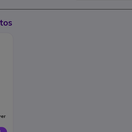
tos
ver