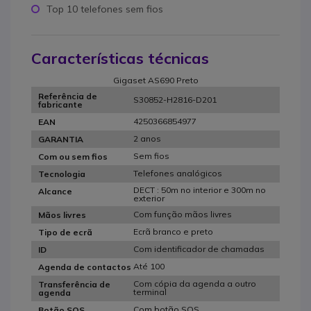
Top 10 telefones sem fios
Características técnicas
Gigaset AS690 Preto
Referência de
S30852-H2816-D201
fabricante
4250366854977
EAN
2 anos
GARANTIA
Sem fios
Com ou sem fios
Telefones analógicos
Tecnologia
DECT : 50m no interior e 300m no
Alcance
exterior
Com função mãos livres
Mãos livres
Ecrã branco e preto
Tipo de ecrã
Com identificador de chamadas
ID
Até 100
Agenda de contactos
Com cópia da agenda a outro
Transferência de
terminal
agenda
Com botão SOS
Botão SOS