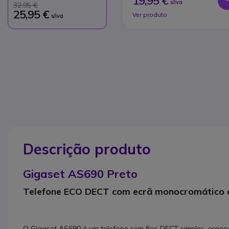
19,95 €
s/iva
32,95 €
25,95 €
Ver produto
s/iva
Descrição produto
Gigaset AS690 Preto
Telefone ECO DECT com ecrã monocromático 
O Gigaset AS690 é um telefone sem fios DECT simples, ergonó