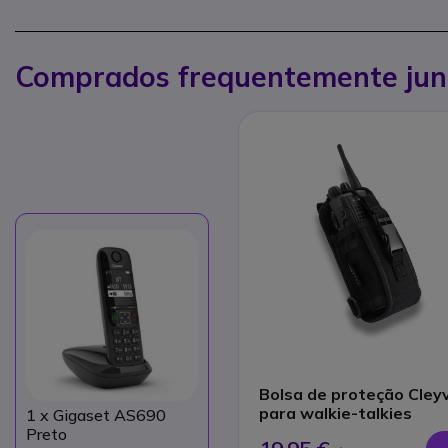
Comprados frequentemente jun
Bolsa de proteção Cley
para walkie-talkies
1
x Gigaset AS690
Preto