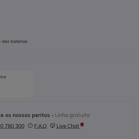
 das baterias
nco
e os nossos peritos -
Linha gratuita
0 780 300
F.A.Q
Live Chat