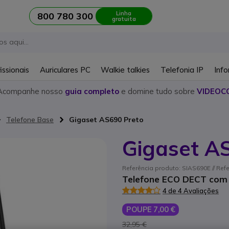
Linha
800 780 300
gratuita
issionais
Auriculares PC
Walkie talkies
Telefonia IP
Info
Acompanhe nosso
guia completo
e domine tudo sobre
VIDEOC
Telefone Base
Gigaset AS690 Preto
Gigaset A
Referência produto: SIAS690E // Re
Telefone ECO DECT com
4 de 4 Avaliações
POUPE 7,00 €
32,95 €