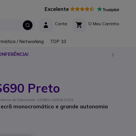
Excelente
Conta
O Meu Carrinho
rmática / Networking
TOP 10
ONFERÊNCIA!
S690 Preto
ferência de fabricante: S30852-H2816-D201
 ecrã monocromático e grande autonomia