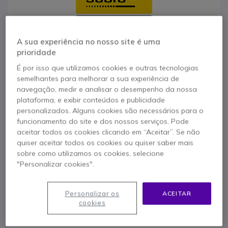
A sua experiência no nosso site é uma
prioridade
Características principais
É por isso que utilizamos cookies e outras tecnologias
Cordão electronico
para atender o telefone á distância
semelhantes para melhorar a sua experiência de
Compativel com os
auriculares sem fios
:
navegação, medir e analisar o desempenho da nossa
Jabra PRO 9460 / 9465 Mono e Duo
plataforma, e exibir conteúdos e publicidade
Compativel com os telefones
IP CISCO:
personalizados. Alguns cookies são necessários para o
7942G
funcionamento do site e dos nossos serviços. Pode
Mostrar mais
7945G
aceitar todos os cookies clicando em “Aceitar”. Se não
7962G
quiser aceitar todos os cookies ou quiser saber mais
7965G
sobre como utilizamos os cookies, selecione
Contacte os nossos peritos -
Linha gratuita
7975G
"Personalizar cookies".
800 780 300
F.A.Q
Live Chat
Personalizar os
ACEITAR
cookies