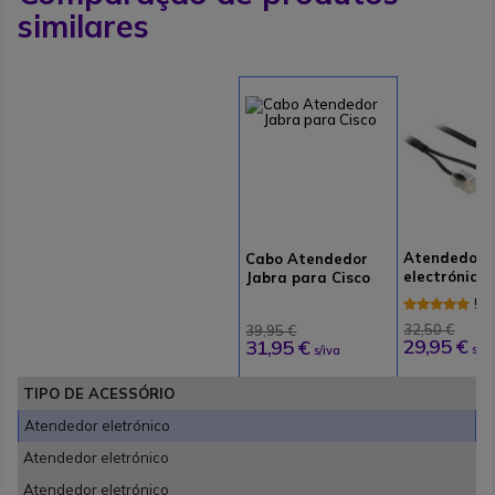
similares
Atendedor
Cabo Atendedor
electrónico
Jabra para Cisco
Netcom tel.
5 
Tenovis
Av
32,50 €
39,95 €
29,95 €
31,95 €
s/iv
s/iva
TIPO DE ACESSÓRIO
Atendedor eletrónico
Atendedor eletrónico
Atendedor eletrónico