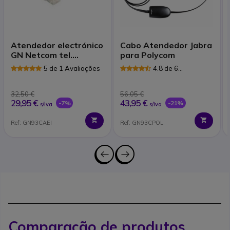
Atendedor electrónico
Cabo Atendedor Jabra
GN Netcom tel.
para Polycom
Tenovis
5 de 1 Avaliações
4.8 de 6
Avaliações
32,50 €
56,05 €
29,95 €
43,95 €
-7%
-21%
s/iva
s/iva
Ref: GN93CAEI
Ref: GN93CPOL
Comparação de produtos