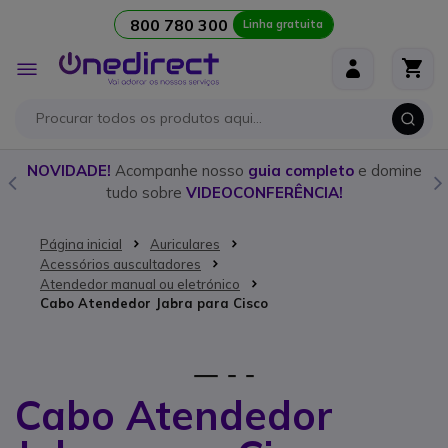
800 780 300
Linha gratuita
Ir para o Conteúdo
Alternar
Nav
o
NOVIDADE!
Acompanhe nosso
guia completo
e domine
tudo sobre
VIDEOCONFERÊNCIA!
Página inicial
Auriculares
Acessórios auscultadores
Atendedor manual ou eletrónico
Cabo Atendedor Jabra para Cisco
Saltar para o final da Galeria de imagens
1
2
3
Cabo Atendedor
Saltar para o início da Galeria de imagens