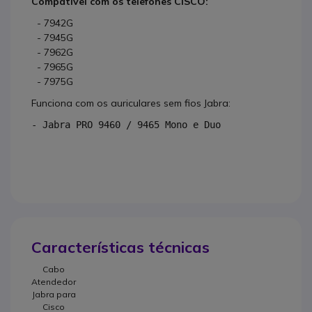
Compativel com os telefones CISCO:
- 7942G
- 7945G
- 7962G
- 7965G
- 7975G
Funciona com os auriculares sem fios Jabra:
- Jabra PRO 9460 / 9465 Mono e Duo
Características técnicas
Cabo
Atendedor
Jabra para
Cisco