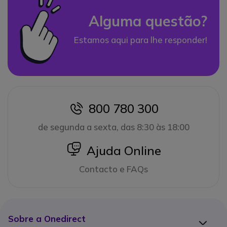
Alguma questão?
Estamos aqui para lhe responder!
800 780 300
icon
de segunda a sexta, das 8:30 às 18:00
icon
Ajuda Online
Contacto e FAQs
Sobre a Onedirect