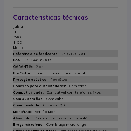
Características técnicas
Jabra
BIZ
2400
II QD
Mono
2406-820-204
5706991017632
2 anos
Saúde humana e ação social
PeakStop
Com cabo
Compatível com telefones fixos
Com cabo
Conexão QD
Versão Mono
Com almofadas de couro sintético
Com braço micro longo
Sem cancelamento de ruído