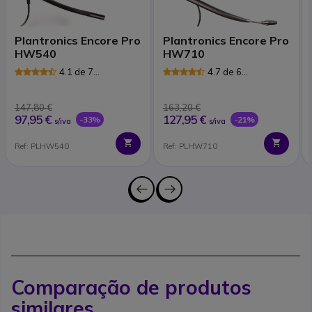
Plantronics Encore Pro
Plantronics Encore Pro
HW540
HW710
4.1 de 7
4.7 de 6
Avaliações
Avaliações
147,80 €
163,20 €
97,95 €
127,95 €
-33%
-21%
s/iva
s/iva
Ref: PLHW540
Ref: PLHW710
Comparação de produtos
similares