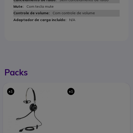
Com tecla mute
Com controle de volume
N/A
Packs
x1
x1