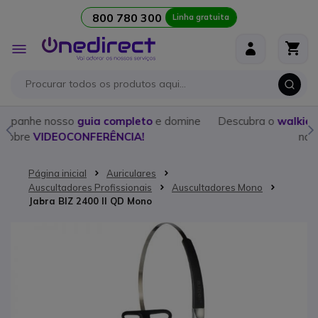
800 780 300
Linha gratuita
Ir para o Conteúdo
Alternar
Nav
e
Descubra o
walkie talkie
ideal para cada ocasião com o
nosso
guia detalhado!
Página inicial
Auriculares
Auscultadores Profissionais
Auscultadores Mono
Jabra BIZ 2400 II QD Mono
Saltar para o final da Galeria de imagens