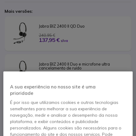
Mais versões:
Jabra BIZ 2400 II QD Duo
240,95 €
137,95 €
s/iva
Jabra BIZ 2400 II Duo e microfone ultra 
cancelamento de ruído 
280,45 €
190,95 €
s/iva
A sua experiência no nosso site é uma
prioridade
Contacte os nossos peritos -
Linha gratuita
É por isso que utilizamos cookies e outras tecnologias
semelhantes para melhorar a sua experiência de
800 780 300
F.A.Q
Live Chat
navegação, medir e analisar o desempenho da nossa
plataforma, e exibir conteúdos e publicidade
personalizados. Alguns cookies são necessários para o
funcionamento do site e dos nossos serviços. Pode