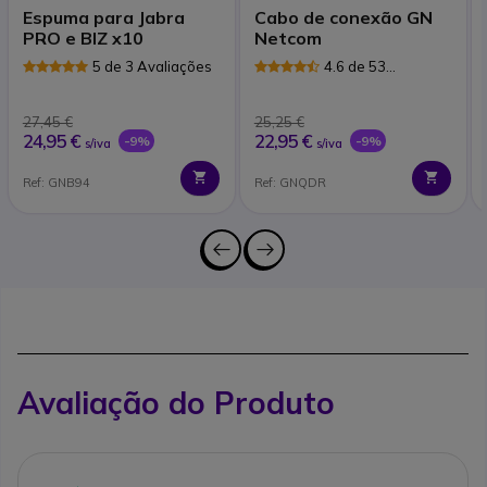
Espuma para Jabra
Cabo de conexão GN
PRO e BIZ x10
Netcom
5 de 3 Avaliações
4.6 de 53
Avaliações
27,45 €
25,25 €
24,95 €
22,95 €
-9%
-9%
s/iva
s/iva
Ref: GNB94
Ref: GNQDR
Avaliação do Produto