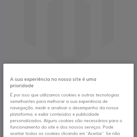
A sua experiência no nosso site é uma
prioridade
1
Hikvision IP cam
É por isso que utilizamos cookies e outras tecnologias
Saltar para o início da Galeria de imagens
semelhantes para melhorar a sua experiência de
7608NXIK2
navegação, medir e analisar o desempenho da nossa
plataforma, e exibir conteúdos e publicidade
personalizados. Alguns cookies são necessários para o
Referência produto: HK7608NXIK2 // Referência de fabricante: 303616117
funcionamento do site e dos nossos serviços. Pode
Módulo 4K com 8 entradas de câmara IP e
aceitar todos os cookies clicando em “Aceitar”. Se não
múltiplos formatos de vídeo suportados.