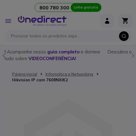
800 780 300
Linha gratuita
Ir para o Conteúdo
Alternar
Nav
eto
e domine
Descubra o
walkie talkie
ideal para cada ocasi
!
nosso
guia detalhado!
Página inicial
Informática e Networking
Hikvision IP cam 7608NXIK2
Saltar para o final da Galeria de imagens