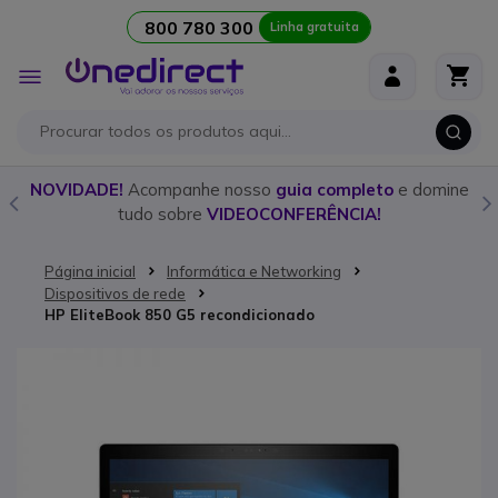
800 780 300
Linha gratuita
Ir para o Conteúdo
Alternar
Nav
o
NOVIDADE!
Acompanhe nosso
guia completo
e domine
tudo sobre
VIDEOCONFERÊNCIA!
Página inicial
Informática e Networking
Dispositivos de rede
HP EliteBook 850 G5 recondicionado
Saltar para o final da Galeria de imagens