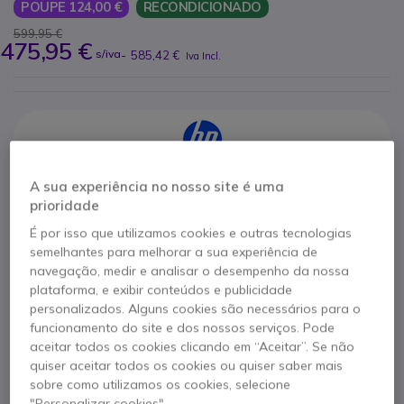
POUPE 124,00 €
RECONDICIONADO
599,95 €
475,95 €
s/iva
-
585,42 €
Iva Incl.
A sua experiência no nosso site é uma
Características principais
prioridade
Processador Intel Core i5-8250U que oferece desempenho
É por isso que utilizamos cookies e outras tecnologias
confiável
semelhantes para melhorar a sua experiência de
IPS LED Screen 15,6 polegadas em HD completo
navegação, medir e analisar o desempenho da nossa
8 GB de DDR4-SDRAM para uma multitarefa eficaz
plataforma, e exibir conteúdos e publicidade
SSD de 256 GB para armazenamento rápido e
Mostrar mais
personalizados. Alguns cookies são necessários para o
transferências rápidas
funcionamento do site e dos nossos serviços. Pode
Design elegante e ultra fino em alumínio de precisão
aceitar todos os cookies clicando em “Aceitar”. Se não
quiser aceitar todos os cookies ou quiser saber mais
Contacte os nossos peritos -
Linha gratuita
Conectividade Wi-Fi 5, LAN Ethernet e Bluetooth 4.2
sobre como utilizamos os cookies, selecione
Bateria de íons de lítio de 50 -white para uma autonomia
800 780 300
F.A.Q
Live Chat
"Personalizar cookies".