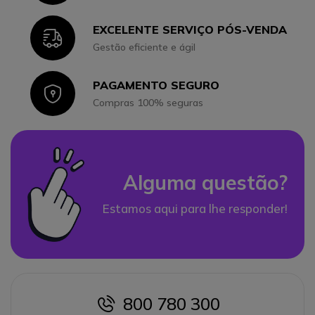
EXCELENTE SERVIÇO PÓS-VENDA
Icon
Gestão eficiente e ágil
PAGAMENTO SEGURO
Icon
Compras 100% seguras
Alguma questão?
Estamos aqui para lhe responder!
800 780 300
icon