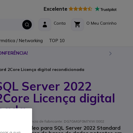
Excelente
Conta
O Meu Carrinho
rmática / Networking
TOP 10
ONFERÊNCIA!
rd 2Core Licença digital recondicionada
SQL Server 2022
Core Licença digital
onada
M7XW2CR // Referência de fabricante: DG7GMGF0M7XW:0002
seada em núcleo para SQL Server 2022 Standard
horar a sua