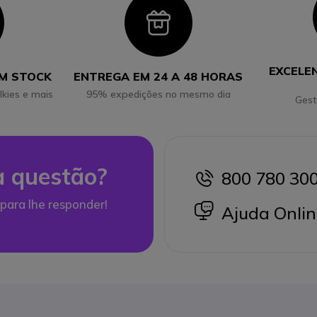
con
Icon
EXCELE
EM STOCK
ENTREGA EM 24 A 48 HORAS
lkies e mais
95% expedições no mesmo dia
Gest
 questão?
800 780 30
icon
para lhe responder!
icon
Ajuda Onlin