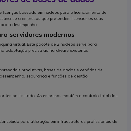
e licenças baseado em núcleos para o licenciamento de
stina-se a empresas que pretendem licenciar os seus
 para o desempenho.
ara servidores modernos
áquina virtual. Este pacote de 2 núcleos serve para
uma adaptação precisa ao hardware existente.
resariais produtivas, bases de dados e cenários de
e desempenho, segurança e funções de gestão.
por tempo ilimitado. As empresas mantêm o controlo total dos
oncebido para utilização em infraestruturas profissionais de