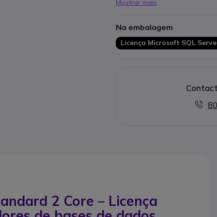
Mostrar mais
Modelo de licenciamento esca
núcleos de CPU
Na embalagem
Alto desempenho: otimizado p
Licença permanente: aquisiçã
Licença Microsoft SQL Serve
Para ambientes de TI profiss
servidor e virtualização
Contact
80
andard 2 Core – Licença
idores de bases de dados