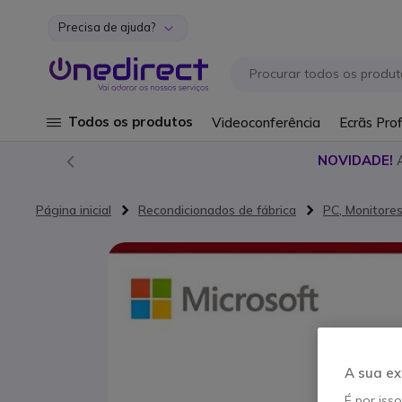
Precisa de ajuda?
Ir para o Conteúdo
Todos os produtos
Videoconferência
Ecrãs Prof
NOVIDADE!
Página inicial
Recondicionados de fábrica
PC, Monitore
Saltar para o final da Galeria de imagens
A sua ex
É por iss