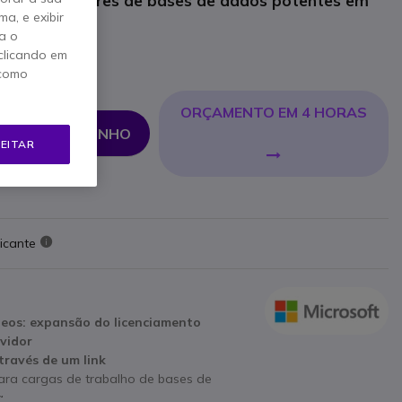
ível de servidores de bases de dados potentes em
a, e exibir
a o
clicando em
 como
,56 €
Iva Incl.
ORÇAMENTO EM 4 HORAS
NAR AO CARRINHO
EITAR
icante
cleos: expansão do licenciamento
vidor
través de um link
ara cargas de trabalho de bases de
a