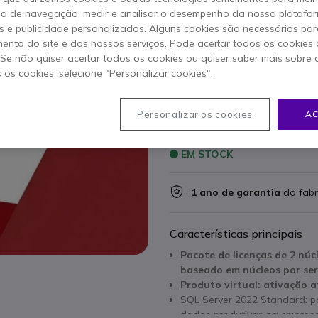
para licenciamento flex
empresas.
ia de navegação, medir e analisar o desempenho da nossa plataform
 e publicidade personalizados. Alguns cookies são necessários par
RECONDICIONADO
ento do site e dos nossos serviços. Pode aceitar todos os cookies 
3293,95 €
s/iva
. Se não quiser aceitar todos os cookies ou quiser saber mais sobre
4051
s os cookies, selecione "Personalizar cookies".
Qtd
ADICIO
Personalizar os cookies
AC
EM STOCK
1 ano de garantia
do fabr
Características principais
Pacote de licenças de 2 nú
baseado em núcleos por ser
Produto virtual: ativação a
SQL Server 2022 Standard: p
dados produtivas na empres