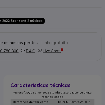
lável: adaptação flexível ao número de
ara aplicações críticas para o negócio
o única sem assinatura
r 2022 Standard 2 núcleos
ionais: adequado para cenários de
e os nossos peritos -
Linha gratuita
0 780 300
F.A.Q
Live Chat
Características técnicas
Microsoft SQL Server 2022 Standard 2Core Licença digital
recondicionada
DG7GMGF0M7XW:0002
Referência de fabricante