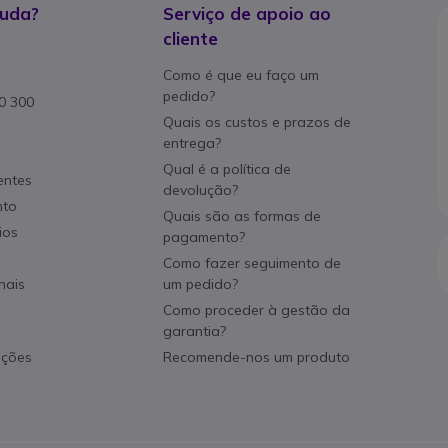
juda?
Serviço de apoio ao
cliente
Como é que eu faço um
pedido?
80 300
Quais os custos e prazos de
entrega?
Qual é a política de
entes
devolução?
nto
Quais são as formas de
ios
pagamento?
Como fazer seguimento de
nais
um pedido?
Como proceder à gestão da
garantia?
ações
Recomende-nos um produto