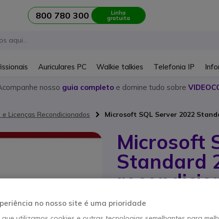
Linha
800 780 300
gratuita
issionais
Auriculares PC
Walkie talkies
Telefonia IP
Info
Acompanhe nosso
guia completo
e domine tudo sobre
VIDEOC
s e Licenças Recondicionados
Microsoft SQL Server 2022 Standa
Microsoft 
Standard 2
recondici
Referência produto: MICDG7GMGF0
periência no nosso site é uma prioridade
Licença de 2 núcleos ba
o que utilizamos cookies e outras tecnologias semelhantes para mel