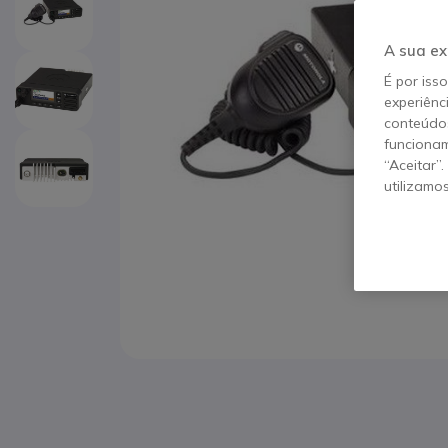
A sua ex
É por iss
experiênc
conteúdos
funcionam
“Aceitar”
utilizamo
Saltar para o início da Galeria de imagens