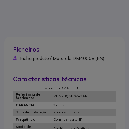
Ficheiros
Ficha produto / Motorola DM4000e (EN)
Características técnicas
Motorola DM4600E UHF
Referência de
MDM28QNN9VA2AN
fabricante
2 anos
GARANTIA
Para uso intensivo
Tipo de utilização
Com licença UHF
Frequência
Modo de
Analógicos + Digitais