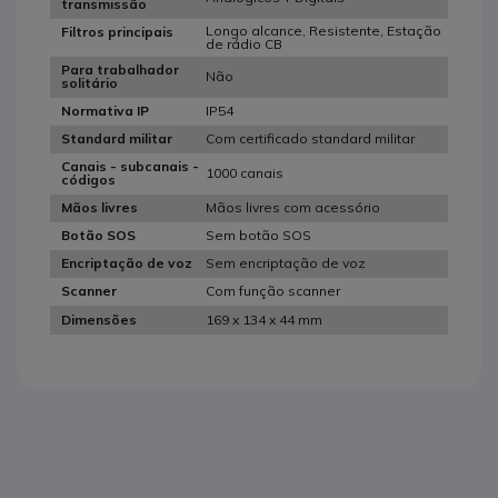
transmissão
Longo alcance, Resistente, Estação
Filtros principais
de rádio CB
Para trabalhador
Não
solitário
IP54
Normativa IP
Com certificado standard militar
Standard militar
Canais - subcanais -
1000 canais
códigos
Mãos livres com acessório
Mãos livres
Sem botão SOS
Botão SOS
Sem encriptação de voz
Encriptação de voz
Com função scanner
Scanner
169 x 134 x 44 mm
Dimensões