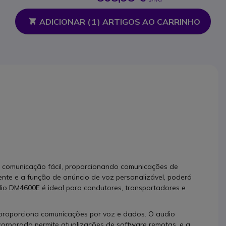
ADICIONAR (
1
) ARTIGOS AO CARRINHO
 comunicação fácil, proporcionando comunicações de
ente e a função de anúncio de voz personalizável, poderá
dio DM4600E é ideal para condutores, transportadores e
 proporciona comunicações por voz e dados. O audio
ncorporado permite atualizações de software remotas, e a