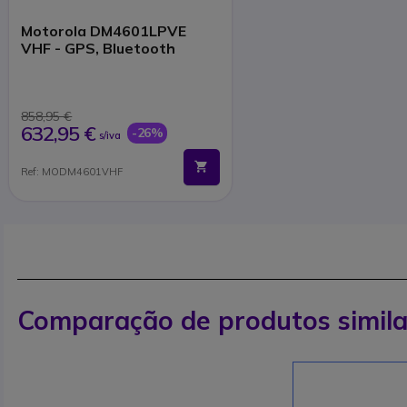
Motorola DM4601LPVE
VHF - GPS, Bluetooth
858,95 €
632,95 €
-26%
s/iva
Ref: MODM4601VHF
Comparação de produtos simila