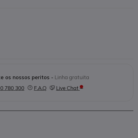
e os nossos peritos -
Linha gratuita
0 780 300
F.A.Q
Live Chat