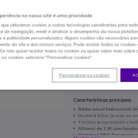
Qtd
periência no nosso site é uma prioridade
ADICIO
o que utilizamos cookies e outras tecnologias semelhantes para mel
ia de navegação, medir e analisar o desempenho da nossa plataform
 e publicidade personalizados. Alguns cookies são necessários par
Esgotado
ento do site e dos nossos serviços. Pode aceitar todos os cookies 
. Se não quiser aceitar todos os cookies ou quiser saber mais sobre
Onedirect Serviço d
s os cookies, selecione "Personalizar cookies".
49,95 €
* Preço unitário
Personalizar os cookies
AC
2 anos de garantia
do fab
Características principais
Rádio móvel bidirecional U
Mostra 4 linhas graças ao ec
4 botões programáveis e bo
Altavoz de 3 W com função 
Standard IP54: Resistente