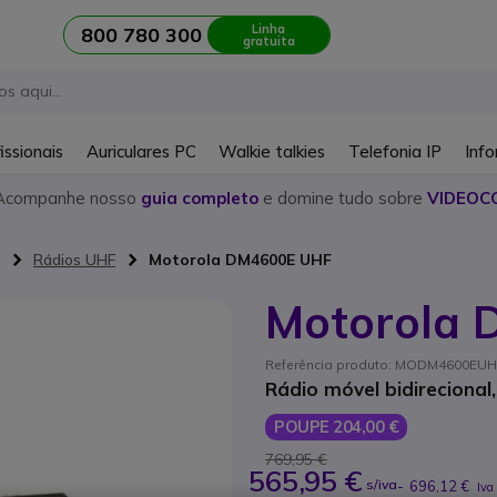
Linha
800 780 300
gratuita
issionais
Auriculares PC
Walkie talkies
Telefonia IP
Info
Acompanhe nosso
guia completo
e domine tudo sobre
VIDEOC
Rádios UHF
Motorola DM4600E UHF
Motorola
Referência produto: MODM4600EUHF
Rádio móvel bidirecional,
POUPE 204,00 €
769,95 €
565,95 €
s/iva
-
696,12 €
Iva 