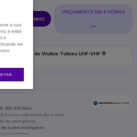
ORÇAMENTO EM 4 HORAS
NAR AO CARRINHO
horar a sua
a, e exibir
a o
clicando em
 como
e Programação de Walkie-Talkies UHF-VHF
Mostrar mais
EITAR
ricante
HF 403-470 MHz
rã a cores com modo dia e noite
tão de emergência
de audio inteligente
 ao mau tempo