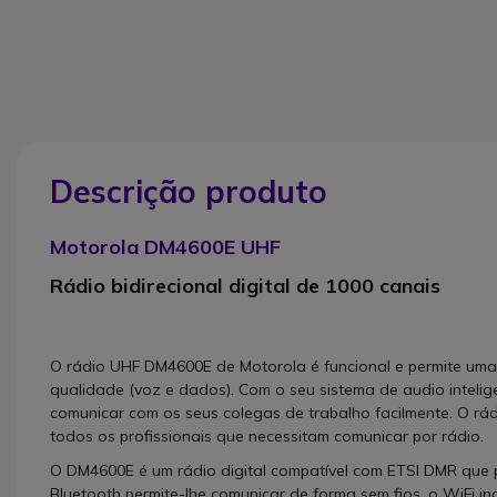
Descrição produto
Motorola DM4600E UHF
Rádio bidirecional digital de 1000 canais
O rádio UHF DM4600E de Motorola é funcional e permite uma
qualidade (voz e dados). Com o seu sistema de audio intelig
comunicar com os seus colegas de trabalho facilmente. O rá
todos os profissionais que necessitam comunicar por rádio.
O DM4600E é um rádio digital compatível com ETSI DMR que
Bluetooth permite-lhe comunicar de forma sem fios, o WiFi i