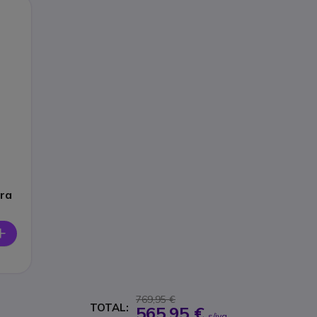
ara
769,95 €
TOTAL:
565,95 €
s/iva