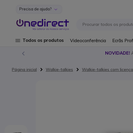
Precisa de ajuda?
Ir para o Conteúdo
Todos os produtos
Videoconferência
Ecrãs Prof
NOVIDADE!
Página inicial
Walkie-talkies
Walkie-talkies com licença
Saltar para o final da Galeria de imagens