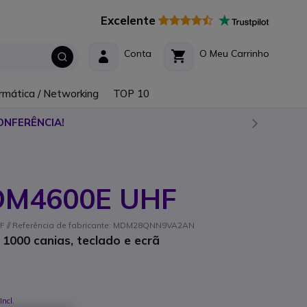
Excelente
Conta
O Meu Carrinho
rmática / Networking
TOP 10
ONFERÊNCIA!
 DM4600E UHF
 // Referência de fabricante: MDM28QNN9VA2AN
 1000 canias, teclado e ecrã
Incl.