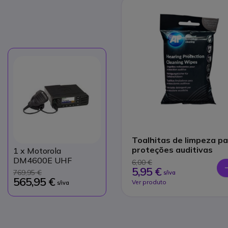
Toalhitas de limpeza p
proteções auditivas
1
x Motorola
DM4600E UHF
6,00 €
5,95 €
769,95 €
s/iva
565,95 €
Ver produto
s/iva