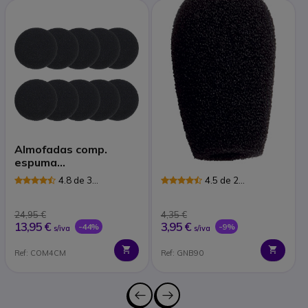
Almofadas comp.
Jabra 0436-869
espuma
GN21/9120/93/22
4.8 de 3
4.5 de 2
Avaliações
Avaliações
24,95 €
4,35 €
13,95 €
3,95 €
-44%
-9%
s/iva
s/iva
Ref: COM4CM
Ref: GNB90