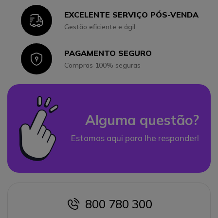
EXCELENTE SERVIÇO PÓS-VENDA
Icon
Gestão eficiente e ágil
PAGAMENTO SEGURO
Icon
Compras 100% seguras
Alguma questão?
Estamos aqui para lhe responder!
800 780 300
icon