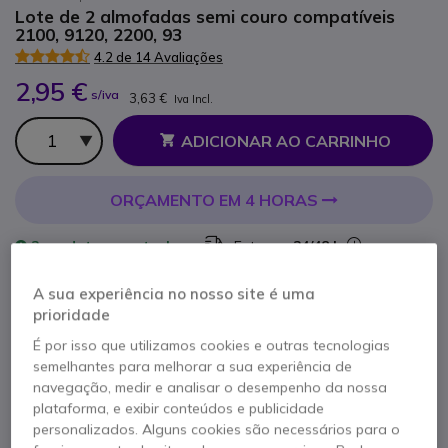
Lote de 2 almofadas semi couro compatíveis
2100, 9120, 2200, 93
4.2 de 14 Avaliações
2,95 €
s/iva
3,63 €
Iva Incl.
Qtd
ADICIONAR AO CARRINHO
ORÇAMENTO EM 4 HORAS
2 produtos
em stock
Entrega:
24/48 h
A sua experiência no nosso site é uma
6 meses de garantia
do fabricante
prioridade
É por isso que utilizamos cookies e outras tecnologias
semelhantes para melhorar a sua experiência de
navegação, medir e analisar o desempenho da nossa
plataforma, e exibir conteúdos e publicidade
personalizados. Alguns cookies são necessários para o
Características principais