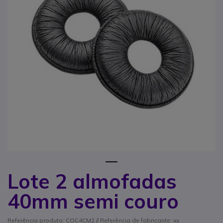
1
Lote 2 almofadas
Saltar para o início da Galeria de imagens
40mm semi couro
Referência produto: COC4CM2 // Referência de fabricante: xx