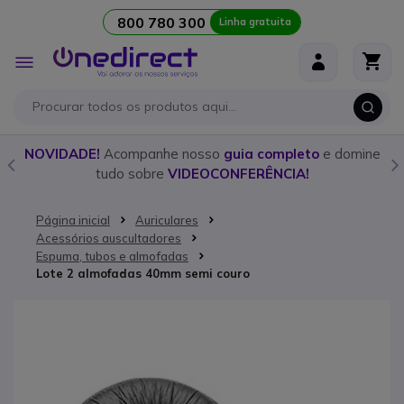
800 780 300
Linha gratuita
Ir para o Conteúdo
Alternar
Nav
o
NOVIDADE!
Acompanhe nosso
guia completo
e domine
tudo sobre
VIDEOCONFERÊNCIA!
Página inicial
Auriculares
Acessórios auscultadores
Espuma, tubos e almofadas
Lote 2 almofadas 40mm semi couro
Saltar para o final da Galeria de imagens