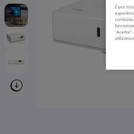
É por iss
experiênc
conteúdos
funcionam
“Aceitar”
utilizamo
Saltar para o início da Galeria de imagens