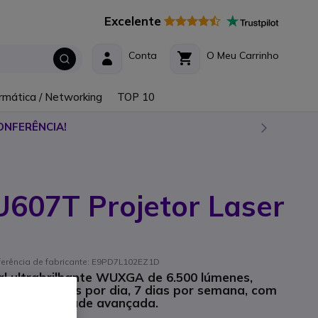
Excelente
Conta
O Meu Carrinho
rmática / Networking
TOP 10
ONFERÊNCIA!
607T Projetor Laser
ferência de fabricante: E9PD7L102EZ1D
nal ultrabrilhante WUXGA de 6.500 lúmenes,
sivo 24 horas por dia, 7 dias por semana, com
e conectividade avançada.