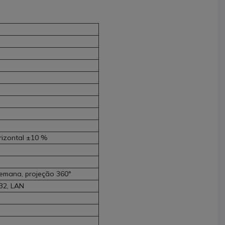
rizontal ±10 %
 semana, projeção 360°
32, LAN