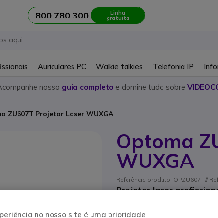
Linha
800 780 300
gratuita
issionais
Auriculares PC
Walkie talkies
Telefonia IP
Info
Acompanhe nosso
guia completo
e domine tudo sobre
VIDEOC
a ZU607T Projetor Laser WUXGA
Optoma ZU
WUXGA
Referência produto: OPZU607T // Re
Projetor laser profissio
concebido para uso inten
compatibilidade 4K HDR 
periência no nosso site é uma prioridade