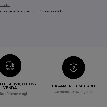
cidade.
cação quando a pergunta for respondida
Icon
Icon
NTE SERVIÇO PÓS-
PAGAMENTO SEGURO
VENDA
Compras 100% seguras
ão eficiente e ágil