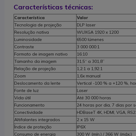
Características técnicas:
Característica
Valor
Tecnologia de projeção
DLP laser
Resolução nativa
WUXGA 1920 x 1200
Luminosidade
6500 lúmenes
Contraste
3 000 000:1
Formato de imagem nativo
16:10
Tamanho da imagem
31,5“ a 301,8”
Relação de projeção
1,2:1 a 1,92:1
Zoom
1,6x manual
Deslocamento da lente
Vertical -100 % a +120 %, ho
Fonte de luz
Laser
Vida útil
Até 30 000 horas
Funcionamento
24 horas por dia, 7 dias por
Conectividade
HDBaseT 4K, HDMI, VGA, RS2
Altifalantes integrados
2 x 15 W
Índice de proteção
IP6X
Consumo de energia
300 W (mín.) / 366 W (máx.)