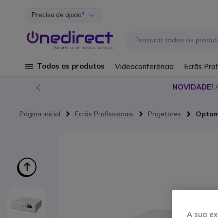
Precisa de ajuda?
Ir para o Conteúdo
Todos os produtos
Videoconferência
Ecrãs Prof
NOVIDADE!
Página inicial
Ecrãs Profissionais
Projetores
Optom
Saltar para o final da Galeria de imagens
A sua ex