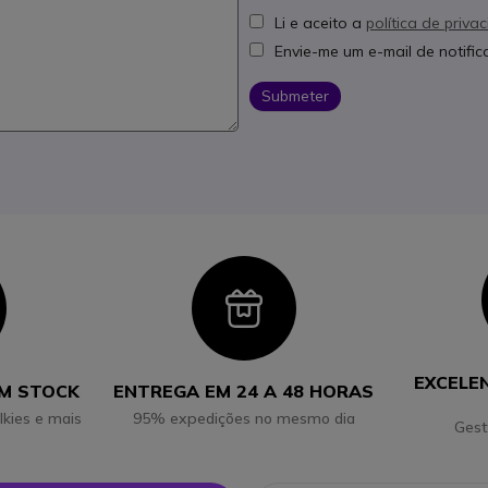
Li e aceito a
política de priva
Envie-me um e-mail de notifi
Submeter
con
Icon
EXCELE
EM STOCK
ENTREGA EM 24 A 48 HORAS
lkies e mais
95% expedições no mesmo dia
Gest