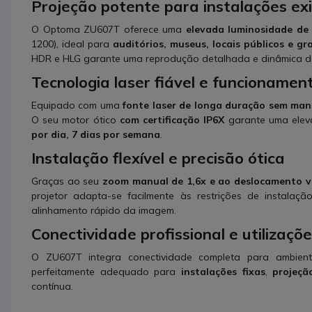
Projeção potente para instalações ex
O Optoma ZU607T oferece uma
elevada luminosidade de
1200), ideal para
auditórios, museus, locais públicos e gr
HDR e HLG garante uma reprodução detalhada e dinâmica d
Tecnologia laser fiável e funcionamen
Equipado com uma
fonte laser de longa duração sem ma
O seu motor ótico
com certificação IP6X
garante uma elev
por dia, 7 dias por semana
.
Instalação flexível e precisão ótica
Graças ao seu
zoom manual de 1,6x e ao deslocamento ve
projetor adapta-se facilmente às restrições de instalaç
alinhamento rápido da imagem.
Conectividade profissional e utilizaç
O ZU607T integra conectividade completa para ambien
perfeitamente adequado para
instalações fixas
,
projeçã
contínua.