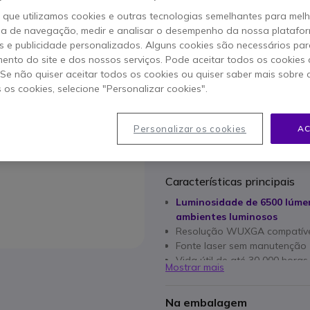
2999,95 €
s/iva
3689
o que utilizamos cookies e outras tecnologias semelhantes para mel
ia de navegação, medir e analisar o desempenho da nossa plataform
 e publicidade personalizados. Alguns cookies são necessários par
Qtd
ADICIO
ento do site e dos nossos serviços. Pode aceitar todos os cookies 
. Se não quiser aceitar todos os cookies ou quiser saber mais sobre
s os cookies, selecione "Personalizar cookies".
Esgotado
Personalizar os cookies
AC
3 anos de garantia
do fab
Características principais
Luminosidade de 6500 lúme
ambientes luminosos
Resolução WUXGA compatíve
Fonte laser sem manutenção
Vida útil de até 30 000 horas
Mostrar mais
Deslocamento horizontal e vert
Conectividade ProAV complet
Na embalagem
Funcionamento 24 horas por