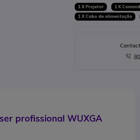
ótico certificado IP6X
1 X Projetor
1 X Comand
1 X Cabo de alimentação
Contact
80
ser profissional WUXGA