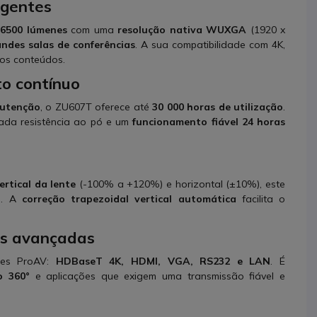
igentes
 6500 lúmenes
com uma
resolução nativa WUXGA
(1920 x
andes salas de conferências
. A sua compatibilidade com 4K,
os conteúdos.
to contínuo
nutenção
, o ZU607T oferece até
30 000 horas de utilização
.
ada resistência ao pó e um
funcionamento fiável 24 horas
rtical da lente
(-100% a +120%) e horizontal (±10%), este
ão. A
correção trapezoidal vertical automática
facilita o
ões avançadas
tes ProAV:
HDBaseT 4K, HDMI, VGA, RS232 e LAN
. É
o 360°
e aplicações que exigem uma transmissão fiável e