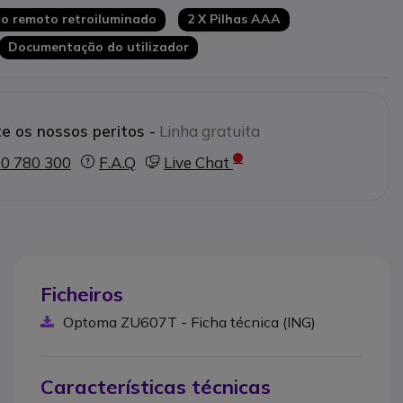
o remoto retroiluminado
2 X Pilhas AAA
Documentação do utilizador
e os nossos peritos -
Linha gratuita
0 780 300
F.A.Q
Live Chat
Ficheiros
Optoma ZU607T - Ficha técnica (ING)
Características técnicas