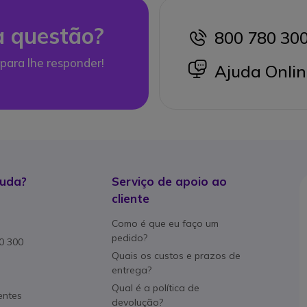
 questão?
800 780 30
icon
para lhe responder!
icon
Ajuda Onlin
juda?
Serviço de apoio ao
cliente
Como é que eu faço um
pedido?
80 300
Quais os custos e prazos de
entrega?
Qual é a política de
entes
devolução?