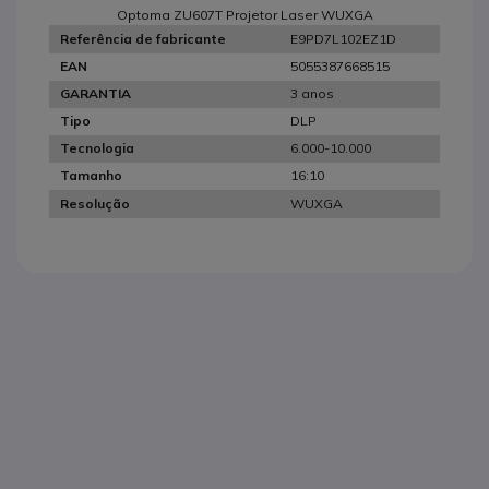
Optoma ZU607T Projetor Laser WUXGA
E9PD7L102EZ1D
Referência de fabricante
5055387668515
EAN
3 anos
GARANTIA
DLP
Tipo
6.000-10.000
Tecnologia
16:10
Tamanho
WUXGA
Resolução