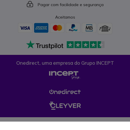
Icon
Pagar com facilidade e segurança
Aceitamos
Onedirect, uma empresa do Grupo INCEPT
Condições gerais de venda
Proteção de dados