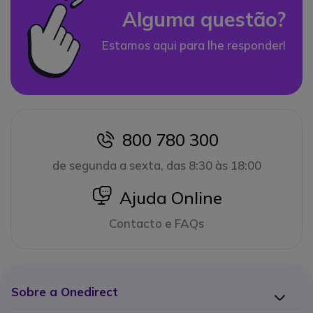
Alguma questão?
Estamos aqui para lhe responder!
800 780 300
icon
de segunda a sexta, das 8:30 às 18:00
icon
Ajuda Online
Contacto e FAQs
Sobre a Onedirect