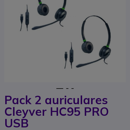
1
2
3
Pack 2 auriculares
Saltar para o início da Galeria de imagens
Cleyver HC95 PRO
USB