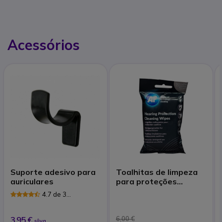
Acessórios
Suporte adesivo para
Toalhitas de limpeza
auriculares
para proteções
auditivas
4.7 de 3
Avaliações
3,95 €
6,00 €
s/iva