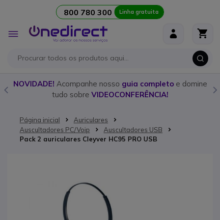
800 780 300
Linha gratuita
Ir para o Conteúdo
Alternar
Nav
o
NOVIDADE!
Acompanhe nosso
guia completo
e domine
tudo sobre
VIDEOCONFERÊNCIA!
Página inicial
Auriculares
Auscultadores PC/Voip
Auscultadores USB
Pack 2 auriculares Cleyver HC95 PRO USB
Saltar para o final da Galeria de imagens