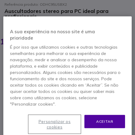
Referência produto: ODHC95USBX2
Auscultadores stereo para PC ideal para
profissionais
POUPE 43,70 €
PACK
A sua experiência no nosso site é uma
160,00 €
prioridade
116,30 €
s/iva
-
143,05 €
Iva Incl.
É por isso que utilizamos cookies e outras tecnologias
semelhantes para melhorar a sua experiência de
Qtd
navegação, medir e analisar o desempenho da nossa
ADICIONAR AO CARRINHO
plataforma, e exibir conteúdos e publicidade
personalizados. Alguns cookies são necessários para o
ORÇAMENTO EM 4 HORAS
funcionamento do site e dos nossos serviços. Pode
aceitar todos os cookies clicando em “Aceitar”. Se não
quiser aceitar todos os cookies ou quiser saber mais
Mais de
100 produtos
em stock
sobre como utilizamos os cookies, selecione
Entrega:
24/48 h
"Personalizar cookies".
Incluído neste pacote:
Personalizar os
ACEITAR
x2
Cleyver HC95
cookies