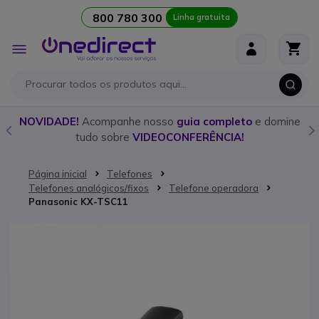
800 780 300
Linha gratuita
Ir para o Conteúdo
Alternar
Nav
o
NOVIDADE!
Acompanhe nosso
guia completo
e domine
tudo sobre
VIDEOCONFERÊNCIA!
Página inicial
Telefones
Telefones analógicos/fixos
Telefone operadora
Panasonic KX-TSC11
Saltar para o final da Galeria de imagens