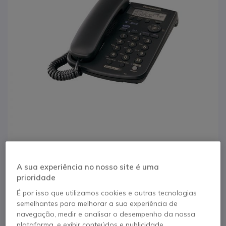
1
2
Panasonic KX-TSC11
A sua experiência no nosso site é uma
Saltar para o início da Galeria de imagens
prioridade
É por isso que utilizamos cookies e outras tecnologias
Referência produto: PATSC11NE // Referência de fabricante: KX-
TSC11EXB
semelhantes para melhorar a sua experiência de
Telefone de secretária com botões grandes e
navegação, medir e analisar o desempenho da nossa
visor
plataforma, e exibir conteúdos e publicidade