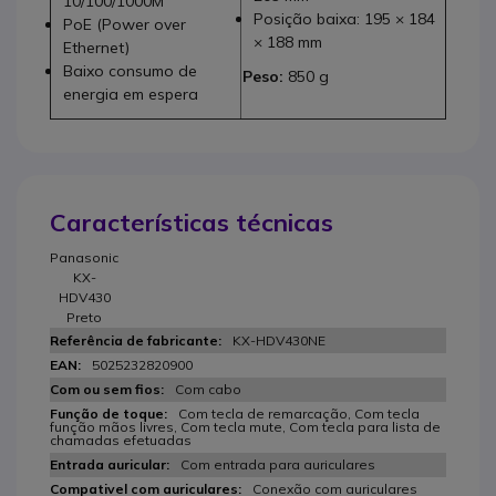
10/100/1000M
Posição baixa: 195 × 184
PoE (Power over
× 188 mm
Ethernet)
Baixo consumo de
Peso:
850 g
energia em espera
Características técnicas
Panasonic
KX-
HDV430
Preto
KX-HDV430NE
5025232820900
Com cabo
Com tecla de remarcação, Com tecla
função mãos livres, Com tecla mute, Com tecla para lista de
chamadas efetuadas
Com entrada para auriculares
Conexão com auriculares