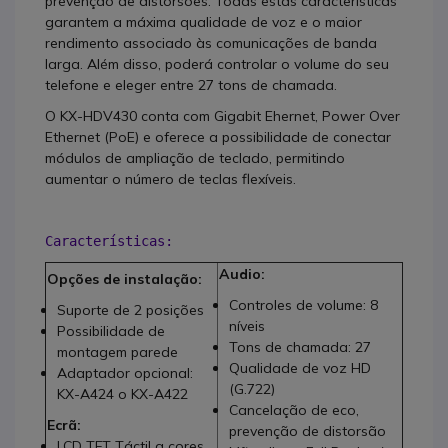
prevenção de distorsões. Todas estas características
garantem a máxima qualidade de voz e o maior
rendimento associado às comunicações de banda
larga. Além disso, poderá controlar o volume do seu
telefone e eleger entre 27 tons de chamada.
O KX-HDV430 conta com Gigabit Ehernet, Power Over
Ethernet (PoE) e oferece a possibilidade de conectar
módulos de ampliação de teclado, permitindo
aumentar o número de teclas flexíveis.
Características:
Audio:
Opções de instalação:
Controles de volume: 8
Suporte de 2 posições
níveis
Possibilidade de
Tons de chamada: 27
montagem parede
Qualidade de voz HD
Adaptador opcional:
(G.722)
KX-A424 o KX-A422
Cancelação de eco,
Ecrã:
prevenção de distorsão
LCD TFT Táctil a cores