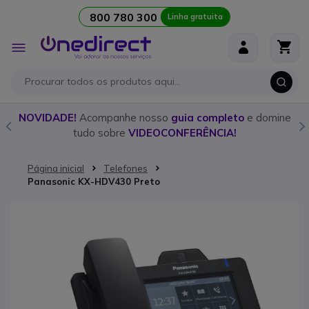
800 780 300
Linha gratuita
Ir para o Conteúdo
Alternar
Nav
o
NOVIDADE!
Acompanhe nosso
guia completo
e domine
tudo sobre
VIDEOCONFERÊNCIA!
Página inicial
Telefones
Panasonic KX-HDV430 Preto
Saltar para o final da Galeria de imagens