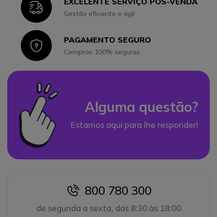
EXCELENTE SERVIÇO PÓS-VENDA
Icon
Gestão eficiente e ágil
PAGAMENTO SEGURO
Icon
Compras 100% seguras
Alguma questão?
Estamos aqui para lhe responder!
800 780 300
icon
de segunda a sexta, das 8:30 às 18:00