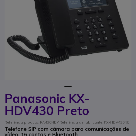
1
Panasonic KX-
Saltar para o início da Galeria de imagens
HDV430 Preto
Referência produto: PA430NE // Referência de fabricante: KX-HDV430NE
Telefone SIP com câmara para comunicações de
vídeo, 16 contas e Bluetooth