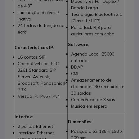
Mãos livres Full Duplex /
de 4,3”
Banda Larga
Iluminação: 8 níveis /
Tecnologia Bluetooth 2.1
Inativa
(Clase 1 / HFP)
24 teclas de função no
Porta Jack RJ9 para
ecrã
auriculares com cabo
Software:
Características IP:
Agenda Local: 25000
16 contas SIP
entradas
Comaptível com RFC
DDAP
3261 Standard SIP
CML
Server, Asterisk,
Armazenamento de
Broadsoft, Panasonic IP
chamadas: 30 recebidas e
PBX
30 saídas
Versão IP: IPv6 / IPv4
Conferência de 3 vias
Música em espera
Interfaz:
Dimensões:
2 portas Ethernet
Posição alta: 195 × 190 ×
Interface Ethernet
209 mm