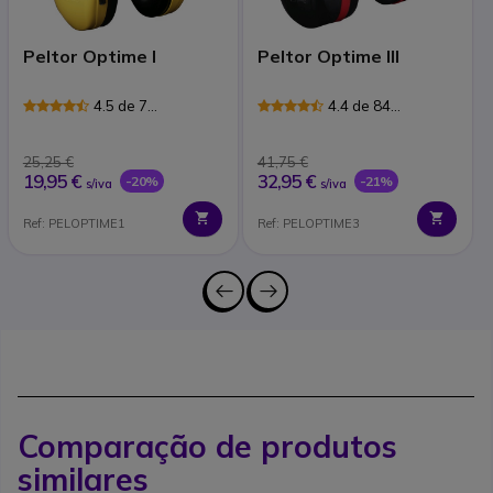
Peltor Optime I
Peltor Optime III
4.5 de 7
4.4 de 84
Avaliações
Avaliações
25,25 €
41,75 €
19,95 €
32,95 €
-20%
-21%
s/iva
s/iva
Ref: PELOPTIME1
Ref: PELOPTIME3
Comparação de produtos
similares