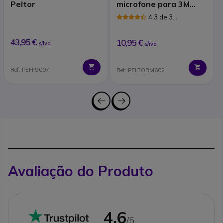
Peltor
microfone para 3M
Peltor Alert
4.3 de 3
Avaliações
43,95 €
10,95 €
s/iva
s/iva
Ref: PEFP9007
Ref: PELTORM602
Avaliação do Produto
4.6
/5