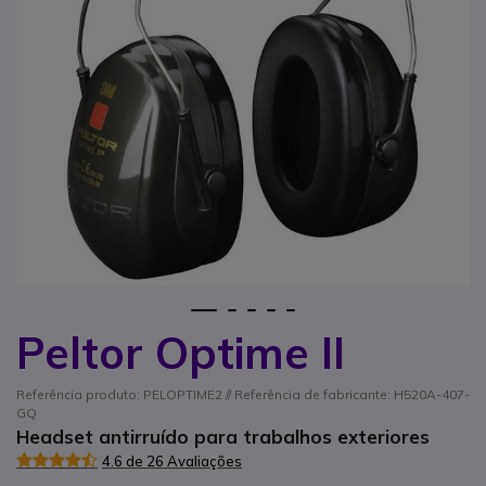
1
2
3
4
5
Peltor Optime II
Saltar para o início da Galeria de imagens
Referência produto: PELOPTIME2 // Referência de fabricante: H520A-407-
GQ
Headset antirruído para trabalhos exteriores
4.6 de 26 Avaliações