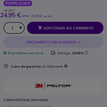
POUPE 11,00 €
36,25 €
24,95 €
s/iva
-
30,69 €
Iva Incl.
Qtd
ADICIONAR AO CARRINHO
ORÇAMENTO EM 4 HORAS
10 produtos
em stock
Entrega:
24/48 h
1 ano de garantia
do fabricante
Características principais
Para zonas com muito ruído