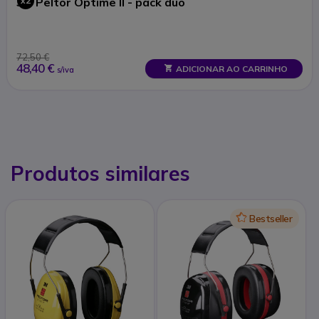
3M Peltor Optime II - pack duo
x2
72,50 €
48,40 €
ADICIONAR AO CARRINHO
s/iva
Produtos similares
Icon
Bestseller