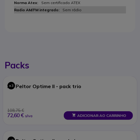
Sem certificado ATEX
Sem rádio
Packs
3M Peltor Optime II - pack trio
x3
108,75 €
72,60 €
ADICIONAR AO CARRINHO
s/iva