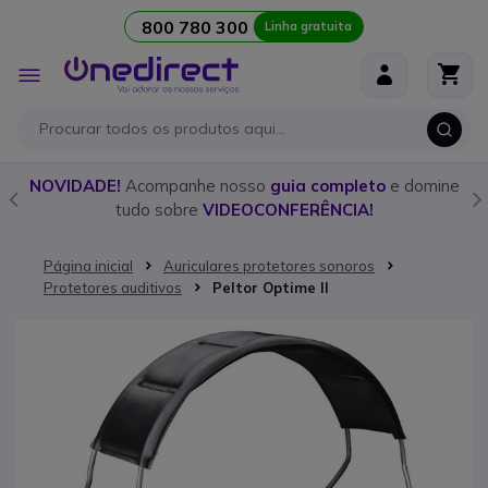
800 780 300
Linha gratuita
Ir para o Conteúdo
Alternar
Nav
o
NOVIDADE!
Acompanhe nosso
guia completo
e domine
tudo sobre
VIDEOCONFERÊNCIA!
Página inicial
Auriculares protetores sonoros
Protetores auditivos
Peltor Optime II
Saltar para o final da Galeria de imagens