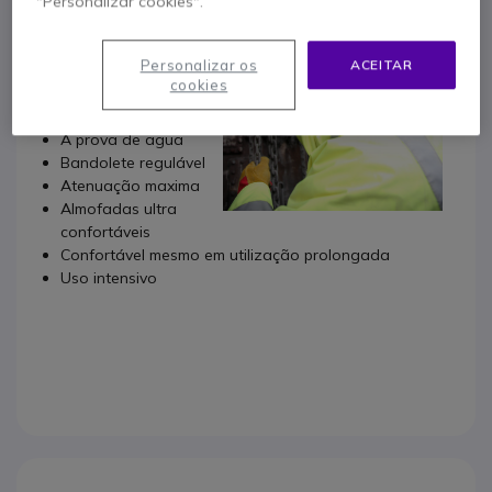
"Personalizar cookies".
Caracteristicas
técnicas:
Personalizar os
ACEITAR
Especial ambientes
cookies
ruidosos
Ultra leve
Á prova de agua
Bandolete regulável
Atenuação maxima
Almofadas ultra
confortáveis
Confortável mesmo em utilização prolongada
Uso intensivo