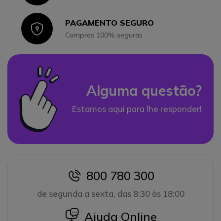
PAGAMENTO SEGURO
Icon
Compras 100% seguras
Alguma questão?
Estamos aqui para lhe responder!
800 780 300
icon
de segunda a sexta, das 8:30 às 18:00
icon
Ajuda Online