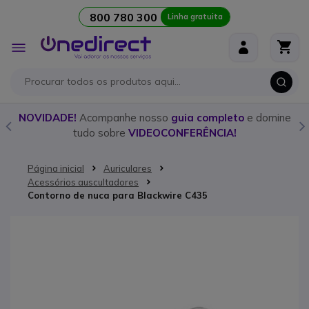
800 780 300
Linha gratuita
Ir para o Conteúdo
Alternar
Nav
o
NOVIDADE!
Acompanhe nosso
guia completo
e domine
tudo sobre
VIDEOCONFERÊNCIA!
Página inicial
Auriculares
Acessórios auscultadores
Contorno de nuca para Blackwire C435
Saltar para o final da Galeria de imagens