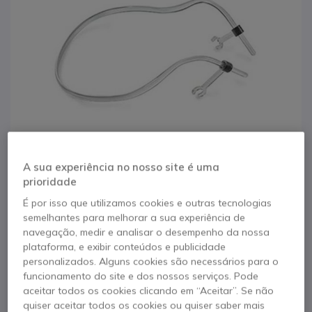
A sua experiência no nosso site é uma
prioridade
É por isso que utilizamos cookies e outras tecnologias
semelhantes para melhorar a sua experiência de
1
Contorno de nuca
navegação, medir e analisar o desempenho da nossa
Saltar para o início da Galeria de imagens
plataforma, e exibir conteúdos e publicidade
para Blackwire C435
personalizados. Alguns cookies são necessários para o
funcionamento do site e dos nossos serviços. Pode
aceitar todos os cookies clicando em “Aceitar”. Se não
Referência produto: PLC435NUC // Referência de fabricante: 85694-01
quiser aceitar todos os cookies ou quiser saber mais
Aplicação de nuca opcional para Plantronics