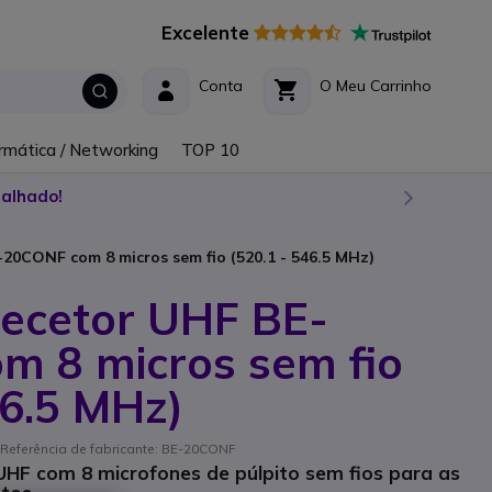
Excelente
Conta
O Meu Carrinho
rmática / Networking
TOP 10
alhado!
0CONF com 8 micros sem fio (520.1 - 546.5 MHz)
ecetor UHF BE-
m 8 micros sem fio
46.5 MHz)
Referência de fabricante: BE-20CONF
UHF com 8 microfones de púlpito sem fios para as