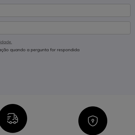
cidade.
cação quando a pergunta for respondida
Icon
Icon