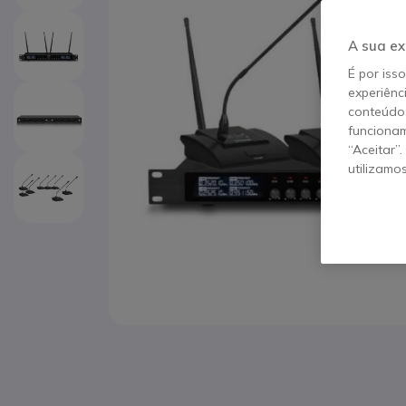
A sua ex
É por iss
experiênc
conteúdos
funcionam
“Aceitar”
utilizamo
Saltar para o início da Galeria de imagens