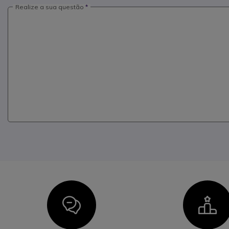
Realize a sua questão
Icon
I