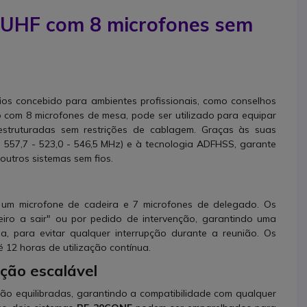
UHF com 8 microfones sem
ios concebido para ambientes profissionais, como conselhos
o com 8 microfones de mesa, pode ser utilizado para equipar
estruturadas sem restrições de cablagem. Graças às suas
 - 557,7 - 523,0 - 546,5 MHz) e à tecnologia ADFHSS, garante
outros sistemas sem fios.
 um microfone de cadeira e 7 microfones de delegado. Os
eiro a sair" ou por pedido de intervenção, garantindo uma
a, para evitar qualquer interrupção durante a reunião. Os
 12 horas de utilização contínua.
ação escalável
não equilibradas, garantindo a compatibilidade com qualquer