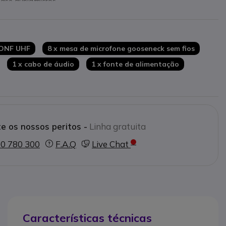
ase dupla/micros
a fraca
ack não balanceadas
 com 2 sistemas
CONF UHF
8 x mesa de microfone gooseneck sem fios
1 x cabo de áudio
1 x fonte de alimentação
e os nossos peritos -
Linha gratuita
0 780 300
F.A.Q
Live Chat
Características técnicas