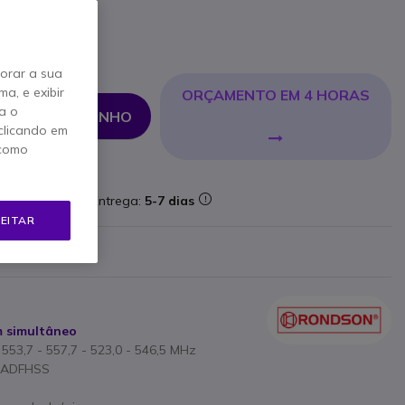
ntos
4 €
Iva Incl.
horar a sua
a, e exibir
ORÇAMENTO EM 4 HORAS
a o
NAR AO CARRINHO
clicando em
 como
aforma
Entrega:
5-7 dias
EITAR
ricante
m simultâneo
- 553,7 - 557,7 - 523,0 - 546,5 MHz
a ADFHSS