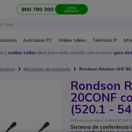
Linha
800 780 300
gratuita
issionais
Auriculares PC
Walkie talkies
Telefonia IP
Info
ra o
walkie talkie
ideal para cada ocasião com o nosso
guia det
essórios
Microfones de expansão
Rondson Recetor UHF BE-2
Rondson R
20CONF co
(520.1 - 5
Referência produto: ROBE20CONF // 
Sistema de conferência 