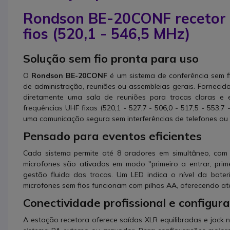
Rondson BE-20CONF recetor 
fios (520,1 - 546,5 MHz)
Solução sem fio pronta para uso
O
Rondson BE-20CONF
é um sistema de conferência sem f
de administração, reuniões ou assembleias gerais. Fornecid
diretamente uma sala de reuniões para trocas claras e 
frequências UHF fixas (520,1 - 527,7 - 506,0 - 517,5 - 553,7
uma comunicação segura sem interferências de telefones ou 
Pensado para eventos eficientes
Cada sistema permite até 8 oradores em simultâneo, com
microfones são ativados em modo "primeiro a entrar, prim
gestão fluida das trocas. Um LED indica o nível da bateri
microfones sem fios funcionam com pilhas AA, oferecendo até
Conectividade profissional e configur
A estação recetora oferece saídas XLR equilibradas e jack 