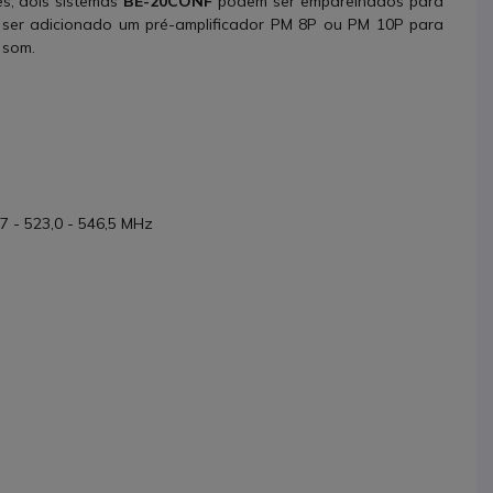
s, dois sistemas
BE-20CONF
podem ser emparelhados para
e ser adicionado um pré-amplificador PM 8P ou PM 10P para
 som.
,7 - 523,0 - 546,5 MHz