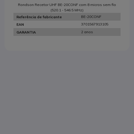
Rondson Recetor UHF BE-20CONF com 8 micros sem fio
(520.1 - 546.5 MHz)
BE-20CONF
Referência de fabricante
3701567913105
EAN
2 anos
GARANTIA