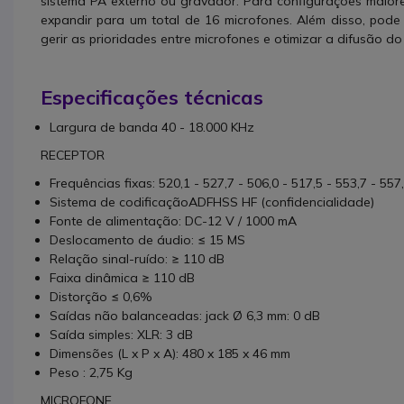
sistema PA externo ou gravador. Para configurações maiore
expandir para um total de 16 microfones. Além disso, pod
gerir as prioridades entre microfones e otimizar a difusão do
Especificações técnicas
Largura de banda 40 - 18.000 KHz
RECEPTOR
Frequências fixas: 520,1 - 527,7 - 506,0 - 517,5 - 553,7 - 557
Sistema de codificaçãoADFHSS HF (confidencialidade)
Fonte de alimentação: DC-12 V / 1000 mA
Deslocamento de áudio: ≤ 15 MS
Relação sinal-ruído: ≥ 110 dB
Faixa dinâmica ≥ 110 dB
Distorção ≤ 0,6%
Saídas não balanceadas: jack Ø 6,3 mm: 0 dB
Saída simples: XLR: 3 dB
Dimensões (L x P x A): 480 x 185 x 46 mm
Peso : 2,75 Kg
MICROFONE