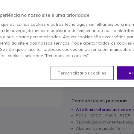
suas conferências e eve
5 de 1 Avaliações
949,95 €
periência no nosso site é uma prioridade
s/iva
1168,4
o que utilizamos cookies e outras tecnologias semelhantes para mel
ia de navegação, medir e analisar o desempenho da nossa plataform
Qtd
 e publicidade personalizados. Alguns cookies são necessários par
ADICIO
ento do site e dos nossos serviços. Pode aceitar todos os cookies 
. Se não quiser aceitar todos os cookies ou quiser saber mais sobre
s os cookies, selecione "Personalizar cookies".
Esgotado
94 produtos em stock plat
Personalizar os cookies
AC
2 anos de garantia
do fab
Características principais
Até 8 microfones activos e
520,1 - 527,7 - 506,0 - 517,5 
Tecnologia anti-interferênci
Alcance de mais de 45 m