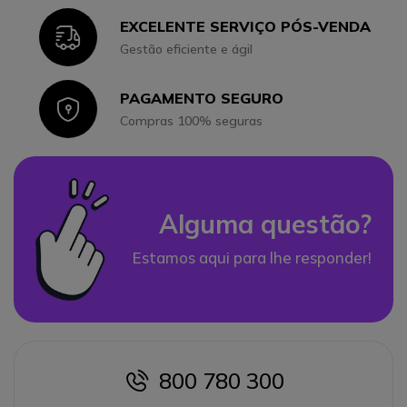
EXCELENTE SERVIÇO PÓS-VENDA
Icon
Gestão eficiente e ágil
PAGAMENTO SEGURO
Icon
Compras 100% seguras
Alguma questão?
Estamos aqui para lhe responder!
800 780 300
icon