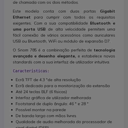
de chamada com os dois métodos.
Este modelo conta com duas portas
Gigabit
Ethernet
para cumprir com todos os requisitos
exigentes. Com a sua compatibilidade
Bluetooth e
uma porta USB
de alta velocidade permitem uma
fácil conexão de vários acessórios como auriculares
USB ou Bluetooth, WiFi ou módulo de expansão D7.
O Snom 785 é a combinação perfeita de
tecnologia
avançada e desenho elegante,
e estabelece novos
standards com a sua interfaz de utilizador intuitiva.
Características: 
Ecrã TFT de 4.3 "de alta resolução
Ecrã dedicado para a monitorização da extensão
Até 24 teclas BLF (6 físicas)
Interfaz gráfica de utilizador melhorada
Footstand de duplo ângulo: 46 ° e 28 °
Possível montar na parede
De banda larga com mãos livres
Qualidade de audio melhorada do processador de
sinal digital (DSP)