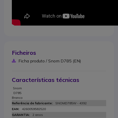
Ficheiros
Ficha produto / Snom D785 (EN)
Características técnicas
Snom
D785
Branco
SNOMD785W - 4392
4260059582520
2 anos