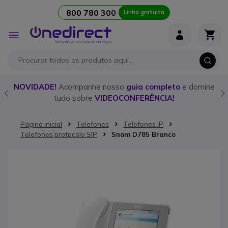
800 780 300
Linha gratuita
Ir para o Conteúdo
Alternar
Nav
o
NOVIDADE!
Acompanhe nosso
guia completo
e domine
tudo sobre
VIDEOCONFERÊNCIA!
Página inicial
Telefones
Telefones IP
Telefones protocolo SIP
Snom D785 Branco
Saltar para o final da Galeria de imagens