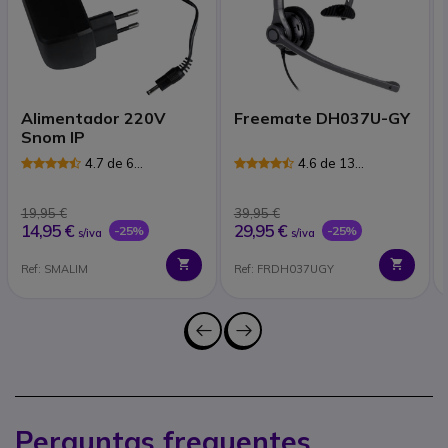
Alimentador 220V
Freemate DH037U-GY
Snom IP
4.7 de 6
4.6 de 13
Avaliações
Avaliações
19,95 €
39,95 €
14,95 €
29,95 €
-25%
-25%
s/iva
s/iva
Ref: SMALIM
Ref: FRDH037UGY
Perguntas frequentes