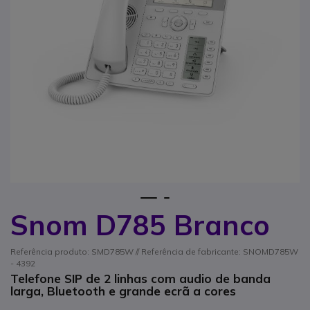
1
2
Snom D785 Branco
Saltar para o início da Galeria de imagens
Referência produto: SMD785W // Referência de fabricante: SNOMD785W
- 4392
Telefone SIP de 2 linhas com audio de banda
larga, Bluetooth e grande ecrã a cores