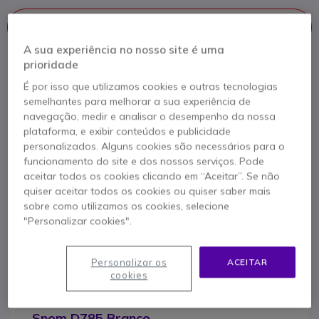
Este produto já não é fabricado
A sua experiência no nosso site é uma
Para melhor satisfazer as suas necessidades, apresentamos
prioridade
uma lista de produtos similares
É por isso que utilizamos cookies e outras tecnologias
semelhantes para melhorar a sua experiência de
Ver produtos similares
navegação, medir e analisar o desempenho da nossa
plataforma, e exibir conteúdos e publicidade
personalizados. Alguns cookies são necessários para o
funcionamento do site e dos nossos serviços. Pode
Contacte os nossos peritos -
Linha gratuita
aceitar todos os cookies clicando em “Aceitar”. Se não
800 780 300
F.A.Q
Live Chat
quiser aceitar todos os cookies ou quiser saber mais
sobre como utilizamos os cookies, selecione
"Personalizar cookies".
Personalizar os
ACEITAR
cookies
Descrição produto
Snom D785 Branco