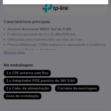
Características principais
Antena direcional MIMO 2x2 de 9 dBi
Potência ajustável de 0 a 25 dBm/500 mw
Otimizada para transmissões de mais de 5 km
Pharos MAXtream TDMA melhora a capacidade e a latência,
ideal para Ponto-a-Multiponto
Mostrar mais
Gestão centralizada com o Pharos Control
Modos: AP, Cliente, Router AP, Cliente Router AP (WISP).
Na embalagem
Adaptador PoE passivo suporta até 60 m e permite o reinício
remoto
1 x CPE externo sem fios
1 x Adaptador POE passivo de 24V 0,6A
1 x Cabo de alimentação
Correias de montagem
Guia de instalação