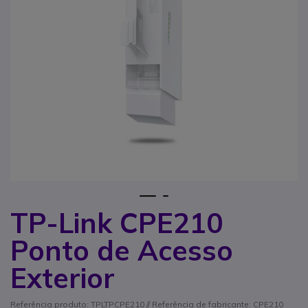
1
2
TP-Link CPE210
Saltar para o início da Galeria de imagens
Ponto de Acesso
Exterior
Referência produto: TPLTPCPE210 // Referência de fabricante: CPE210