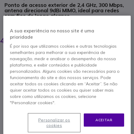
Ponto de acesso exterior de 2,4 GHz, 300 Mbps,
antena direcional 9dBi MIMO, ideal para redes
sem fios de longo alcance.
POUPE 9,00 €
A sua experiência no nosso site é uma
50,95 €
prioridade
41,95 €
s/iva
-
51,60 €
Iva Incl.
É por isso que utilizamos cookies e outras tecnologias
semelhantes para melhorar a sua experiência de
Qtd
ADICIONAR AO CARRINHO
navegação, medir e analisar o desempenho da nossa
plataforma, e exibir conteúdos e publicidade
personalizados. Alguns cookies são necessários para o
ORÇAMENTO EM 4 HORAS
funcionamento do site e dos nossos serviços. Pode
aceitar todos os cookies clicando em “Aceitar”. Se não
Esgotado
quiser aceitar todos os cookies ou quiser saber mais
52 produtos em stock plataforma
sobre como utilizamos os cookies, selecione
Entrega:
5-7 dias
"Personalizar cookies".
2 anos de garantia
do fabricante
Personalizar os
ACEITAR
cookies