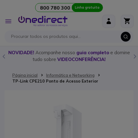
800 780 300
Linha gratuita
Ir para o Conteúdo
Alternar
Nav
o
NOVIDADE!
Acompanhe nosso
guia completo
e domine
tudo sobre
VIDEOCONFERÊNCIA!
Página inicial
Informática e Networking
TP-Link CPE210 Ponto de Acesso Exterior
Saltar para o final da Galeria de imagens