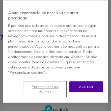
A segurança elevada para o seu espaço exterior
com a TP-Link VIGI C350(4mm). Desfrute de
gravações de alta definição de 2880 x 1620 pixels
A sua experiência no nosso site é uma
e visão noturna até 30 metros.
prioridade
POUPE 3,00 €
É por isso que utilizamos cookies e outras tecnologias
semelhantes para melhorar a sua experiência de
77,95 €
74,95 €
navegação, medir e analisar o desempenho da nossa
s/iva
-
92,19 €
Iva Incl.
plataforma, e exibir conteúdos e publicidade
personalizados. Alguns cookies são necessários para o
Qtd
ADICIONAR AO CARRINHO
funcionamento do site e dos nossos serviços. Pode
aceitar todos os cookies clicando em “Aceitar”. Se não
quiser aceitar todos os cookies ou quiser saber mais
ORÇAMENTO EM 4 HORAS
sobre como utilizamos os cookies, selecione
"Personalizar cookies".
Esgotado
Personalizar os
ACEITAR
5 anos de garantia
do fabricante
cookies