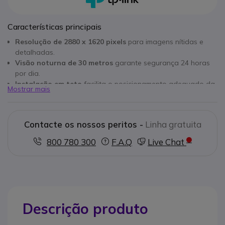
Características principais
Resolução de 2880 x 1620 pixels
para imagens nítidas e
detalhadas.
Visão noturna de 30 metros
garante segurança 24 horas
por dia.
Instalação em teto
facilita o posicionamento adequado da
Mostrar mais
câmera.
Proteção IP67
para resistência a água e poeira.
Conectividade com fios
para transmitância de dados
Contacte os nossos peritos -
Linha gratuita
segura e estável.
Ângulo de visão horizontal de 90°
e vertical de 48°
800 780 300
F.A.Q
Live Chat
proporciona cobertura ampla.
Distância de deteção de 80 metros
ideal para grandes
áreas externas.
Veículos Detecção Inteligente
para segurança proativa.
Descrição produto