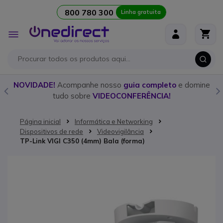
800 780 300
Linha gratuita
Ir para o Conteúdo
Alternar
Nav
o
NOVIDADE!
Acompanhe nosso
guia completo
e domine
tudo sobre
VIDEOCONFERÊNCIA!
Página inicial
Informática e Networking
Dispositivos de rede
Videovigilância
TP-Link VIGI C350 (4mm) Bala (forma)
Saltar para o final da Galeria de imagens