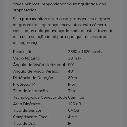
áreas públicas, proporcionando tranquilidade aos
proprietários.
Seja para monitorar sua casa, proteger seu negócio
ou garantir a segurança em eventos, esta câmera
combina tecnologia avançada com robustez, fazendo
dela uma solução ideal para qualquer necessidade
de segurança.
Resolução
2880 x 1620 pixels
Visão Noturna
30 m IR
Ângulo de Visão Horizontal
90°
Ângulo de Visão Vertical
48°
Distância de Deteção
80 m
Proteção IP
IP67
Tipo de Instalação
Teto
Tecnologia de Conectividade
Com fios
Área Dinâmica
120 dB
Tipo de Sensor
CMOS
Comprimento Focal
4 mm
Tipo de LED
IR