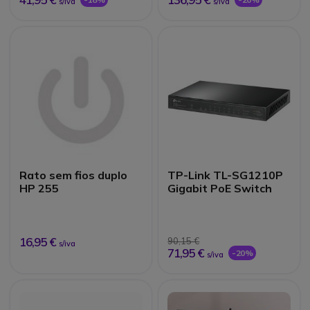
s/iva
s/iva
Rato sem fios duplo
TP-Link TL-SG1210P
HP 255
Gigabit PoE Switch
16,95 €
90,15 €
s/iva
71,95 €
-20%
s/iva