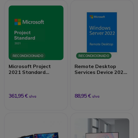
RECONDICIONADO
RECONDICIONADO
Microsoft Project
Remote Desktop
2021 Standard
Services Device 2022
licença digital
CAL Licença Digital
recondicionada
Recondicionada
361,95 €
88,95 €
s/iva
s/iva