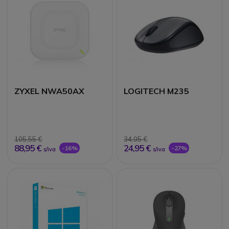
ZYXEL NWA50AX
LOGITECH M235
105,55 €
34,05 €
88,95 €
24,95 €
-16%
-27%
s/iva
s/iva