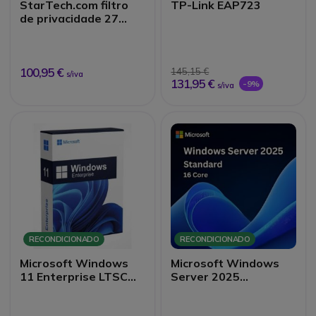
StarTech.com filtro
TP-Link EAP723
de privacidade 27
polegadas
100,95 €
145,15 €
s/iva
131,95 €
-9%
s/iva
RECONDICIONADO
RECONDICIONADO
Microsoft Windows
Microsoft Windows
11 Enterprise LTSC
Server 2025
Upgrade
Standard 16 Core