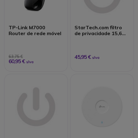
TP-Link M7000
StarTech.com filtro
Router de rede móvel
de privacidade 15,6
polegadas
45,95 €
63,75 €
s/iva
60,95 €
s/iva