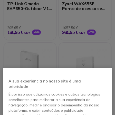
TP-Link Omada
Zyxel WAX655E
EAP650-Outdoor V1 -
Ponto de acesso sem
Ponto de acesso sem
fio 802.11ax 4x4
fio - Wi-Fi 6
Outdoor Access Point
Antenas externas
205,65 €
1057,50 €
186,95 €
985,95 €
-9%
-7%
s/iva
s/iva
A sua experiência no nosso site é uma
prioridade
É por isso que utilizamos cookies e outras tecnologias
TP-Link Omada
TP-LINK N300 WiFi
semelhantes para melhorar a sua experiência de
EAP235-Wall - Ponto
Wall-Plate AP
navegação, medir e analisar o desempenho da nossa
de acesso sem fio -
plataforma, e exibir conteúdos e publicidade
Wi-Fi 5