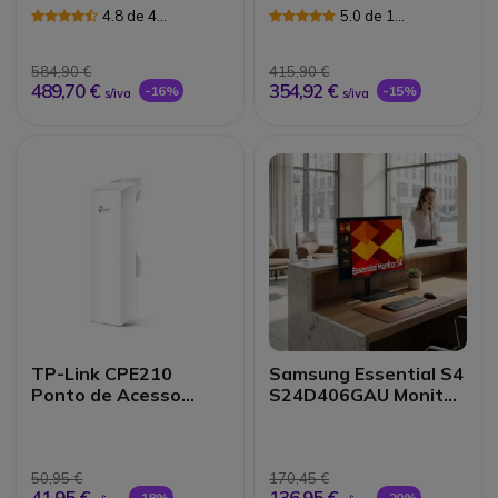
+ Capa
4.8 de 4
5.0 de 1
Avaliações
Avaliações
584,90 €
415,90 €
489,70 €
354,92 €
-16%
-15%
s/iva
s/iva
TP-Link CPE210
Samsung Essential S4
Ponto de Acesso
S24D406GAU Monitor
Exterior
IPS Full HD 24"
50,95 €
170,45 €
41,95 €
136,95 €
-18%
-20%