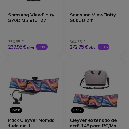
Samsung ViewFinity
Samsung ViewFinity
S70D Monitor 27''
S60UD 24''
356,35 €
304,65 €
239,95 €
272,95 €
-33%
-10%
s/iva
s/iva
PACK
PACK
Pack Cleyver Nomad
Cleyver extensão de
tudo em 1
ecrã 14'' para PC/Mac