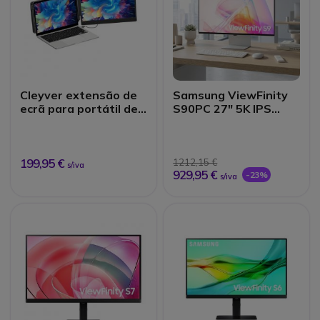
Cleyver extensão de
Samsung ViewFinity
ecrã para portátil de
S90PC 27" 5K IPS
14''
Thunderbolt 4
199,95 €
1212,15 €
s/iva
929,95 €
-23%
s/iva