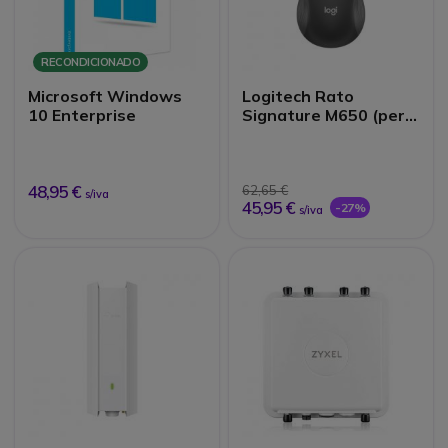
RECONDICIONADO
Microsoft Windows
Logitech Rato
10 Enterprise
Signature M650 (per
canhoto)
48,95 €
62,65 €
s/iva
45,95 €
-27%
s/iva