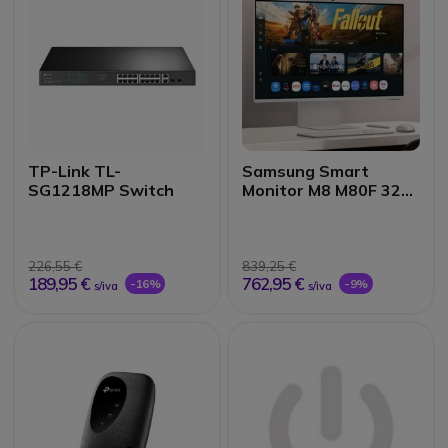
TP-Link TL-
Samsung Smart
SG1218MP Switch
Monitor M8 M80F 32"
4K Vision AI
226,55 €
839,25 €
189,95 €
762,95 €
-16%
-9%
s/iva
s/iva