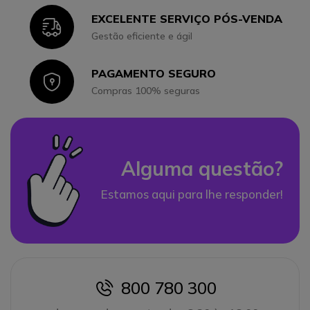
EXCELENTE SERVIÇO PÓS-VENDA
Icon
Gestão eficiente e ágil
PAGAMENTO SEGURO
Icon
Compras 100% seguras
Alguma questão?
Estamos aqui para lhe responder!
800 780 300
icon