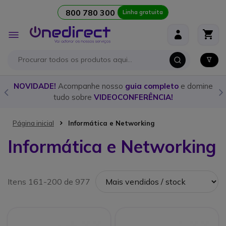
800 780 300
Linha gratuita
Ir para o Conteúdo
Alternar
Nav
o
NOVIDADE!
Acompanhe nosso
guia completo
e domine
tudo sobre
VIDEOCONFERÊNCIA!
Página inicial
Informática e Networking
Informática e Networking
Itens 161-200 de 977