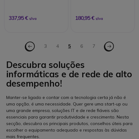
digital recondicionada
337,95 €
180,95 €
s/iva
s/iva
Página
Página - Anterior
Página - Seguinte
Página
3
Página
4
Está de momento a ler a pági
5
Página
6
Página
7
Descubra soluções
informáticas e de rede de alto
desempenho!
Manter-se ligado e contar com a tecnologia certa já não é
uma opção, é uma necessidade. Quer gere uma start-up ou
uma grande empresa, soluções IT e de rede fiáveis são
essenciais para garantir produtividade e crescimento. Nesta
secção, descubra os principais produtos, conselhos úteis para
escolher o equipamento adequado e respostas às dúvidas
mais frequentes.