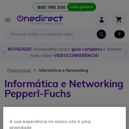
800 780 300
Linha gratuita
Ir para o Conteúdo
Alternar
Nav
o
NOVIDADE!
Acompanhe nosso
guia completo
e domine
tudo sobre
VIDEOCONFERÊNCIA!
Página inicial
Informática e Networking
Informática e Networking
Pepperl-Fuchs
2 artigos
A sua experiência no nosso site é uma
prioridade