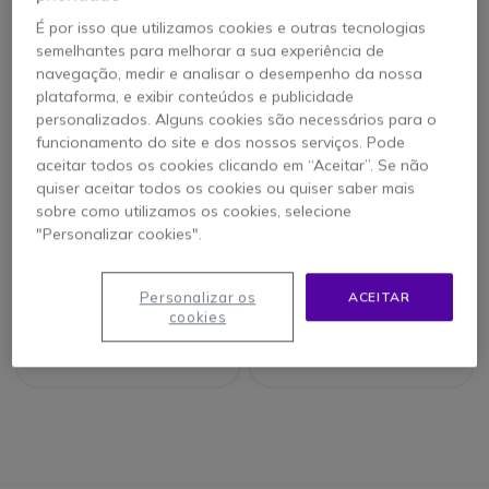
É por isso que utilizamos cookies e outras tecnologias
semelhantes para melhorar a sua experiência de
navegação, medir e analisar o desempenho da nossa
plataforma, e exibir conteúdos e publicidade
personalizados. Alguns cookies são necessários para o
funcionamento do site e dos nossos serviços. Pode
aceitar todos os cookies clicando em “Aceitar”. Se não
quiser aceitar todos os cookies ou quiser saber mais
sobre como utilizamos os cookies, selecione
Ecom Ex-Handy 10
Ecom Tab-Ex 03 DZ2 –
"Personalizar cookies".
para zona 1/21
4G
Personalizar os
ACEITAR
cookies
Ver produtos similares
Ver produto alternativo