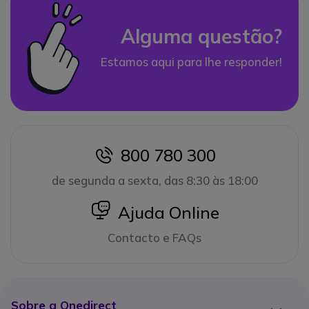
Alguma questão?
Estamos aqui para lhe responder!
800 780 300
icon
de segunda a sexta, das 8:30 às 18:00
icon
Ajuda Online
Contacto e FAQs
Sobre a Onedirect