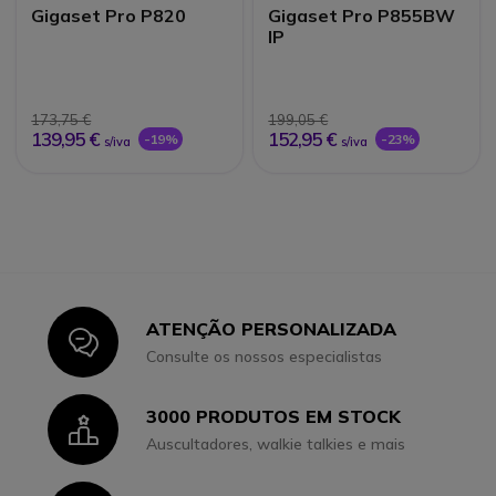
Gigaset Pro P820
Gigaset Pro P855BW
IP
173,75 €
199,05 €
139,95 €
152,95 €
-19%
-23%
s/iva
s/iva
ATENÇÃO PERSONALIZADA
Icon
Consulte os nossos especialistas
3000 PRODUTOS EM STOCK
Icon
Auscultadores, walkie talkies e mais