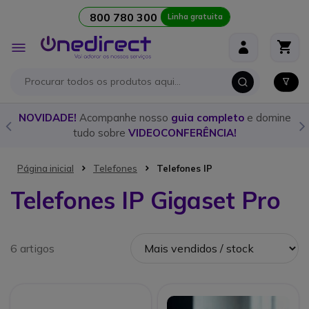
800 780 300
Linha gratuita
Ir para o Conteúdo
Alternar
Nav
o
NOVIDADE!
Acompanhe nosso
guia completo
e domine
tudo sobre
VIDEOCONFERÊNCIA!
Página inicial
Telefones
Telefones IP
Telefones IP Gigaset Pro
6 artigos