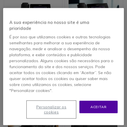
A sua experiência no nosso site é uma
prioridade
É por isso que utilizamos cookies e outras tecnologias
semelhantes para melhorar a sua experiência de
navegação, medir e analisar o desempenho da nossa
Gigaset Pro P825 IP
Gigaset Pro P850W IP
plataforma, e exibir conteúdos e publicidade
personalizados. Alguns cookies são necessários para o
funcionamento do site e dos nossos serviços. Pode
aceitar todos os cookies clicando em “Aceitar”. Se não
139,95 €
169,35 €
quiser aceitar todos os cookies ou quiser saber mais
s/iva
139,95 €
-17%
s/iva
sobre como utilizamos os cookies, selecione
"Personalizar cookies".
Personalizar os
ACEITAR
cookies