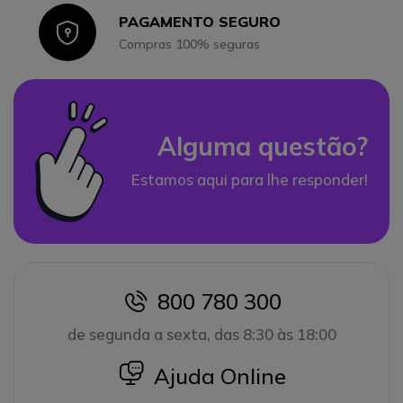
PAGAMENTO SEGURO
Icon
Compras 100% seguras
Alguma questão?
Estamos aqui para lhe responder!
800 780 300
icon
de segunda a sexta, das 8:30 às 18:00
icon
Ajuda Online