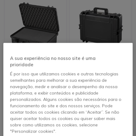
A sua experiência no nosso site é uma
MAX430S Preta -
MAX505S Preta -
prioridade
Mala resistente com
Mala resistente para
espuma
walkie talkies
É por isso que utilizamos cookies e outras tecnologias
4.7 de 3
5 de 1 Avaliações
Avaliações
semelhantes para melhorar a sua experiência de
navegação, medir e analisar o desempenho da nossa
64,95 €
99,95 €
s/iva
s/iva
plataforma, e exibir conteúdos e publicidade
personalizados. Alguns cookies são necessários para o
funcionamento do site e dos nossos serviços. Pode
aceitar todos os cookies clicando em “Aceitar”. Se não
quiser aceitar todos os cookies ou quiser saber mais
sobre como utilizamos os cookies, selecione
"Personalizar cookies".