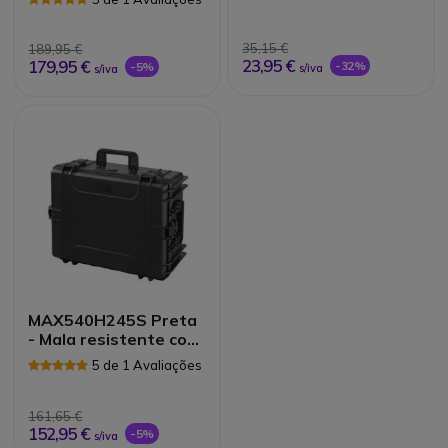
35,15 €
189,95 €
23,95 €
179,95 €
-32%
-5%
s/iva
s/iva
MAX540H245S Preta
- Mala resistente com
espuma
5 de 1 Avaliações
161,65 €
152,95 €
-5%
s/iva