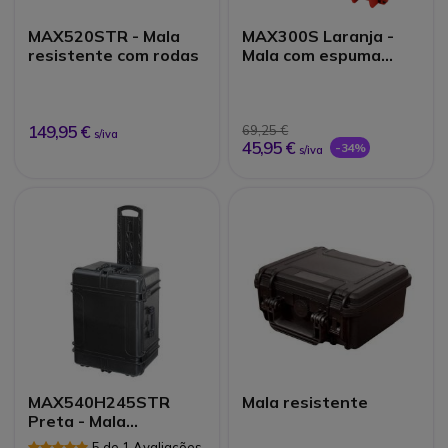
MAX520STR - Mala
MAX300S Laranja -
resistente com rodas
Mala com espuma
para walkie talkies
149,95 €
69,25 €
s/iva
45,95 €
-34%
s/iva
MAX540H245STR
Mala resistente
Preta - Mala
resistente com rodas
5 de 1 Avaliações