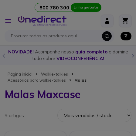
800 780 300
Linha gratuita
Ir para o Conteúdo
Alternar
Nav
o
NOVIDADE!
Acompanhe nosso
guia completo
e domine
tudo sobre
VIDEOCONFERÊNCIA!
Página inicial
Walkie-talkies
Acessórios para walkie-talkies
Malas
Malas Maxcase
9 artigos