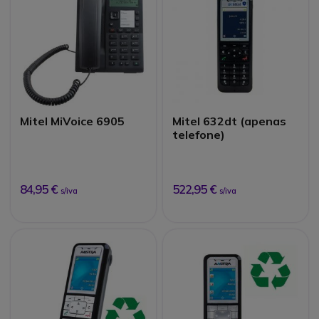
Mitel MiVoice 6905
Mitel 632dt (apenas
telefone)
84,95 €
522,95 €
s/iva
s/iva