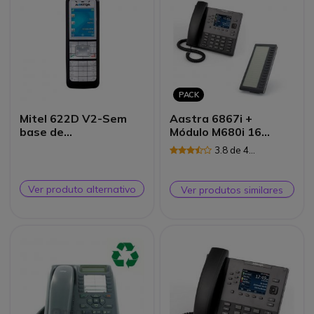
PACK
Mitel 622D V2-Sem
Aastra 6867i +
base de
Módulo M680i 16
carregamento -
teclas adicionais
3.8 de 4
Recondicionado
Avaliações
Ver produto alternativo
Ver produtos similares