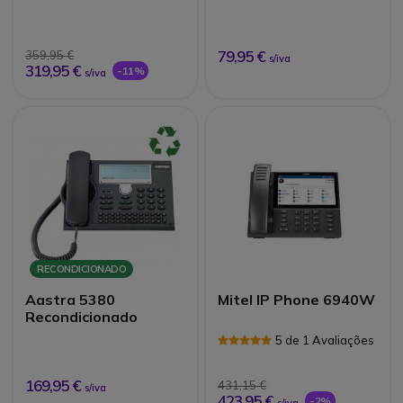
79,95 €
359,95 €
s/iva
319,95 €
-11%
s/iva
RECONDICIONADO
Aastra 5380
Mitel IP Phone 6940W
Recondicionado
5 de 1 Avaliações
169,95 €
431,15 €
s/iva
423,95 €
-2%
s/iva