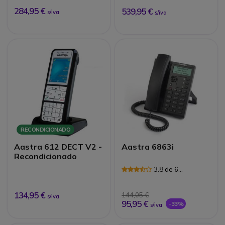
284,95 €
539,95 €
s/iva
s/iva
RECONDICIONADO
Aastra 612 DECT V2 -
Aastra 6863i
Recondicionado
3.8 de 6
Avaliações
134,95 €
144,05 €
s/iva
95,95 €
-33%
s/iva