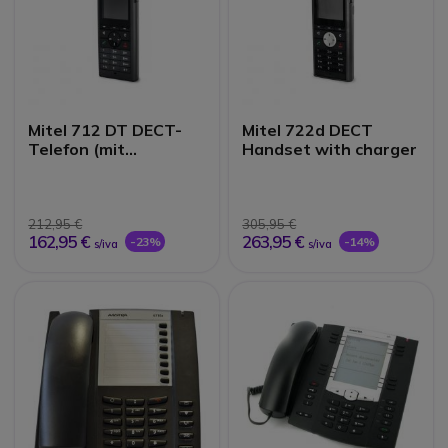
Mitel 712 DT DECT-
Mitel 722d DECT
Telefon (mit
Handset with charger
Ladestation)
212,95 €
305,95 €
162,95 €
263,95 €
-23%
-14%
s/iva
s/iva