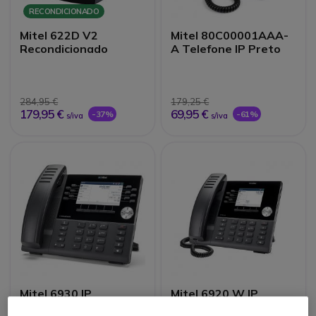
RECONDICIONADO
Mitel 622D V2
Mitel 80C00001AAA-
Recondicionado
A Telefone IP Preto
284,95 €
179,25 €
179,95 €
69,95 €
-37%
-61%
s/iva
s/iva
Mitel 6930 IP
Mitel 6920 W IP