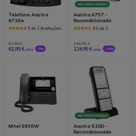
RECONDICIONADO
Telefone Aastra
Aastra 6757 -
6710a
Recondicionado
5 de 2 Avaliações
4.5 de 2
Avaliações
67,95 €
144,95 €
61,95 €
124,95 €
-9%
-14%
s/iva
s/iva
RECONDICIONADO
Mitel 6930W
Aastra 610D -
Recondicionado