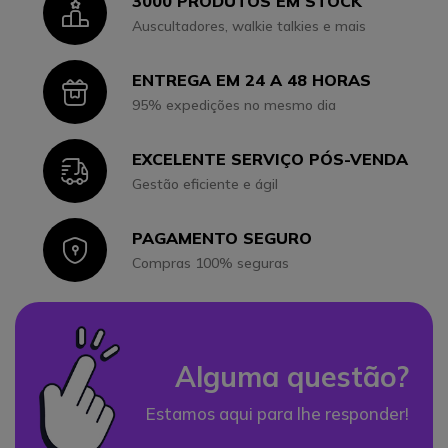
3000 PRODUTOS EM STOCK
Icon
Auscultadores, walkie talkies e mais
ENTREGA EM 24 A 48 HORAS
Icon
95% expedições no mesmo dia
EXCELENTE SERVIÇO PÓS-VENDA
Icon
Gestão eficiente e ágil
PAGAMENTO SEGURO
Icon
Compras 100% seguras
Alguma questão?
Estamos aqui para lhe responder!