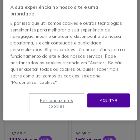
A sua experiência no nosso site é uma
prioridade
211,95 €
330,00 €
s/iva
É por isso que utilizamos cookies e outras tecnologias
235,95 €
-29%
s/iva
semelhantes para melhorar a sua experiência de
navegação, medir e analisar o desempenho da nossa
plataforma, e exibir conteúdos e publicidade
personalizados. Alguns cookies são necessários para o
funcionamento do site e dos nossos serviços. Pode
aceitar todos os cookies clicando em “Aceitar”. Se não
quiser aceitar todos os cookies ou quiser saber mais
sobre como utilizamos os cookies, selecione
"Personalizar cookies".
RECONDICIONADO
Personalizar os
ACEITAR
Mitel 712 DT DECT
Mitel 6735i (Aastra) -
cookies
Recondicionado
187,95 €
99,95 €
144,95 €
59,95 €
-23%
-40%
s/iva
s/iva