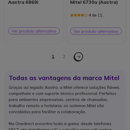
Aastra 6869i
Mitel 6730a (Aastra)
4 de 11
Avaliações
Ver produto alternativo
Ver produto alternativo
Página
Página - Seguinte
Está de momento a ler a página
1
Página
2
Todas as vantagens da marca Mitel
Graças ao legado Aastra, a Mitel oferece soluções fiáveis,
compatíveis e com suporte técnico profissional. Perfeitos
para ambientes empresariais, centros de chamadas,
trabalho remoto e hotelaria, os sistemas Mitel são
concebidos para facilitar a colaboração.
Na Onedirect encontra toda a gama: desde telefones
DECT até plataformas UC e soluções para call centers.