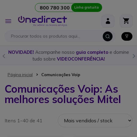
800 780 300
Linha gratuita
Ir para o Conteúdo
Alternar
Nav
o
e domine
Descubra o
walkie talkie
ideal para cada ocasião
nosso
guia detalhado!
Página inicial
Comunicações Voip
Comunicações Voip: As
melhores soluções Mitel
Itens 1-40 de 41