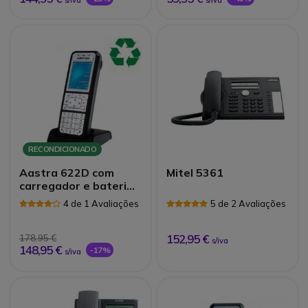
RECONDICIONADO
Aastra 622D com
Mitel 5361
carregador e bateria -
Recondicionado
4 de 1 Avaliações
5 de 2 Avaliações
152,95 €
178,95 €
s/iva
148,95 €
-17%
s/iva