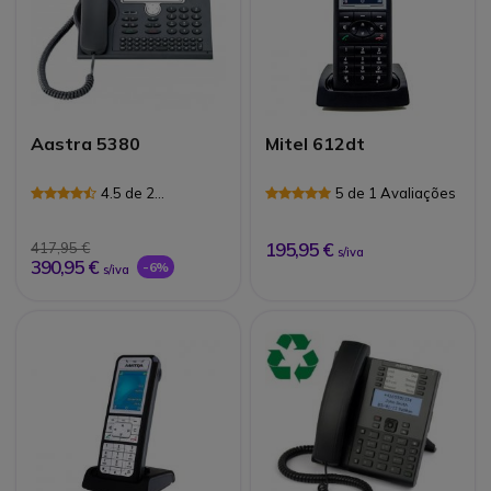
Aastra 5380
Mitel 612dt
4.5 de 2
5 de 1 Avaliações
Avaliações
195,95 €
417,95 €
s/iva
390,95 €
-6%
s/iva