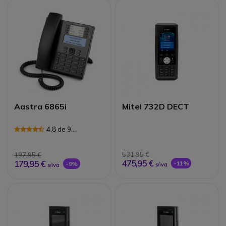
Aastra 6865i
Mitel 732D DECT
4.8 de 9
Avaliações
531,95 €
197,95 €
475,95 €
179,95 €
-11%
-9%
s/iva
s/iva