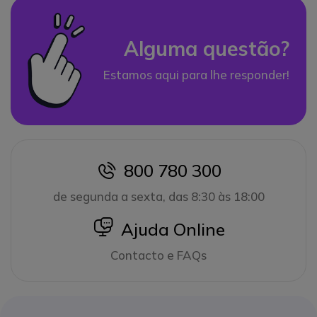
Alguma questão?
Estamos aqui para lhe responder!
800 780 300
icon
de segunda a sexta, das 8:30 às 18:00
icon
Ajuda Online
Contacto e FAQs