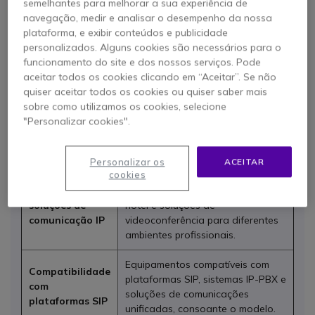
semelhantes para melhorar a sua experiência de
Todas as vantagens da marca
navegação, medir e analisar o desempenho da nossa
Fanvil
plataforma, e exibir conteúdos e publicidade
personalizados. Alguns cookies são necessários para o
A Fanvil
oferece soluções profissionais de comunicação IP
funcionamento do site e dos nossos serviços. Pode
para empresas de diferentes dimensões e setores. Na
aceitar todos os cookies clicando em “Aceitar”. Se não
Onedirect encontrará uma seleção de
telefones IP
,
quiser aceitar todos os cookies ou quiser saber mais
intercomunicadores SIP
,
videoporteiros
,
telefones para
sobre como utilizamos os cookies, selecione
hotel
e
soluções de videoconferência
, concebidos para
"Personalizar cookies".
melhorar a comunicação e o controlo de acessos em
ambientes profissionais.
Personalizar os
ACEITAR
cookies
Telefones IP, intercomunicadores
Ampla gama de
SIP, videoporteiros, telefones para
soluções de
hotel e soluções de
comunicação IP
videoconferência para diferentes
ambientes profissionais.
Equipamentos compatíveis com
Compatibilidade
plataformas SIP, sistemas IP-PBX e
com
soluções de comunicações
plataformas SIP
unificadas, consoante o modelo.