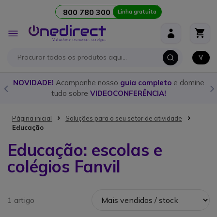
800 780 300
Linha gratuita
Ir para o Conteúdo
Alternar
Nav
o
NOVIDADE!
Acompanhe nosso
guia completo
e domine
tudo sobre
VIDEOCONFERÊNCIA!
Página inicial
Soluções para o seu setor de atividade
Educação
Educação: escolas e
colégios Fanvil
1 artigo